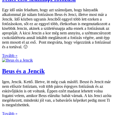
Egy idő után feladtam, hogy azt számoljam, hogy hányadik
alkalommal jár nálam fotózáson Beus és Jenci, illetve most már a
Jencik. Idő közben ugyanis Jenciből eggyel több lett ezeken a
fotózásokon, sőt ez az eggyel több, életkorban is megmutatkozott a
kisebbik Jencin, akinek a születésnapja adta ennek a fotózásnak az
apropóját. A kicsi Jencin a kor még nem annyira, a széttrancsírozott
csokoládétorta annál inkább meglátszott a fotózás végére, amit épp
nem mosott el az eső. Pont megvárta, hogy végezzünk a fotózással
és a tortával. 🙂
Tovább »
Beus és a Jencik
Igen, Jencik. Kettő. Illetve, itt még csak másfél. Beust és Jencit már
nem először fotóztam, volt több páros ésjegyes fotózásuk és az
esküvőjükön is ott voltunk. Éppen ezért madarat lehetett volna
fogatni velem, amikor Beus elárulta: babát várnak. A kis Jenci azóta
megérkezett, mindenki jól van, a babavárós képeiket pedig most Ti
is megnézhetitek.
Tovább »