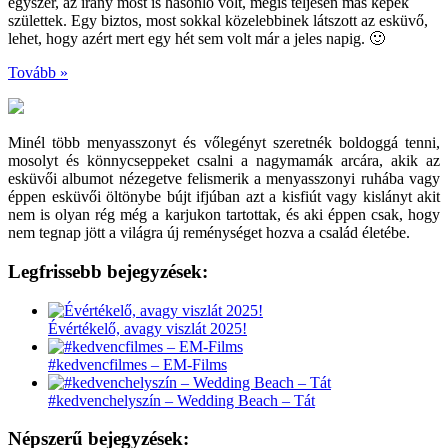
egyszer, az irány most is hasonló volt, mégis teljesen más képek
születtek. Egy biztos, most sokkal közelebbinek látszott az esküvő,
lehet, hogy azért mert egy hét sem volt már a jeles napig. 🙂
Tovább »
Minél több menyasszonyt és vőlegényt szeretnék boldoggá tenni,
mosolyt és könnycseppeket csalni a nagymamák arcára, akik az
esküvői albumot nézegetve felismerik a menyasszonyi ruhába vagy
éppen esküvői öltönybe bújt ifjúban azt a kisfiút vagy kislányt akit
nem is olyan rég még a karjukon tartottak, és aki éppen csak, hogy
nem tegnap jött a világra új reménységet hozva a család életébe.
Legfrissebb bejegyzések:
Évértékelő, avagy viszlát 2025!
#kedvencfilmes – EM-Films
#kedvenchelyszín – Wedding Beach – Tát
Népszerű bejegyzések: