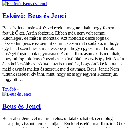
Esküvő: Beus és Jenci
Beus és Jenci már sok évvel ezelőtt megmondták, hogy fotózni
fogjuk Őket. Aztán fotóztuk. Ebben még nem volt semmi
különleges, de mást is mondtak. Azt mondták össze fognak
házasodni, persze ez sem ritka, nincs azon mit csodálkozni, hogy
egy fiatal szerelmespárnak eszébe jut, hogy egyszer majd örök
hűséget fogadjanak egymásnak. Azon a fotózáson azt is mondták,
hogy mi fogunk fényképezni az esküvőjükön és ez is így lett. Aztán
évekkel később az esküvőn azt is mondták, hogy örökké kitartanak
majd egymás mellett és szeretik majd egymást. Beus, Jenci: Nem
tudunk szebbet kívánni, mint, hogy ez is így legyen! Köszönjük,
hogy ott …
Tovább »
Beus és Jenci
Beussal és Jencivel már nem először találkozhattok ezen blog
hasábjain, viszont nem is utoljára. Évekkel ezelőtt már fotóztuk Őket