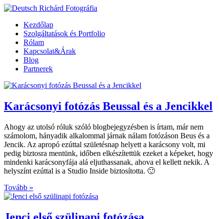
Kezdőlap
Szolgáltatások és Portfolio
Rólam
Kapcsolat&Árak
Blog
Partnerek
Karácsonyi fotózás Beussal és a Jencikkel
Ahogy az utolsó róluk szóló blogbejegyzésben is írtam, már nem
számolom, hányadik alkalommal járnak nálam fotózáson Beus és a
Jencik. Az apropó ezúttal születésnap helyett a karácsony volt, mi
pedig biztosra mentünk, időben elkészítettük ezeket a képeket, hogy
mindenki karácsonyfája alá eljuthassanak, ahova el kellett nekik. A
helyszínt ezúttal is a Studio Inside biztosította. 🙂
Tovább »
Jenci első szülinapi fotózása