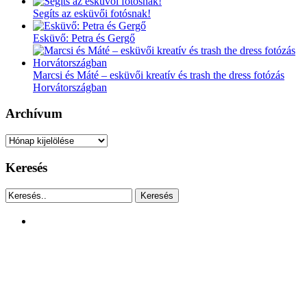
Segíts az esküvői fotósnak!
Esküvő: Petra és Gergő
Marcsi és Máté – esküvői kreatív és trash the dress fotózás
Horvátországban
Archívum
Archívum
Keresés
Keresés
facebook
instagram
youtube
tiktok
Copyright © 2012. - Deutsch Richárd - Minden jog fenntartva. A
weboldalon publikált fényképek, és írások csak a szerző írásos