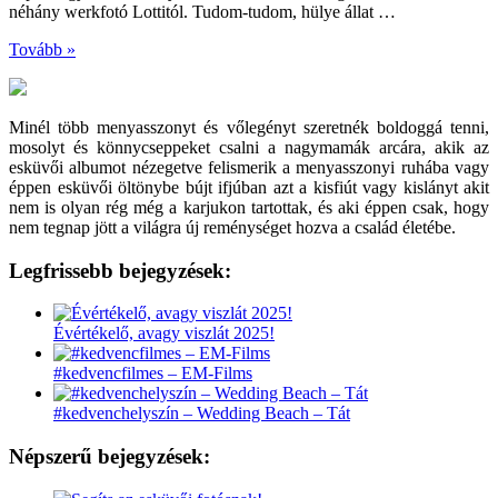
néhány werkfotó Lottitól. Tudom-tudom, hülye állat …
Tovább »
Minél több menyasszonyt és vőlegényt szeretnék boldoggá tenni,
mosolyt és könnycseppeket csalni a nagymamák arcára, akik az
esküvői albumot nézegetve felismerik a menyasszonyi ruhába vagy
éppen esküvői öltönybe bújt ifjúban azt a kisfiút vagy kislányt akit
nem is olyan rég még a karjukon tartottak, és aki éppen csak, hogy
nem tegnap jött a világra új reménységet hozva a család életébe.
Legfrissebb bejegyzések:
Évértékelő, avagy viszlát 2025!
#kedvencfilmes – EM-Films
#kedvenchelyszín – Wedding Beach – Tát
Népszerű bejegyzések: