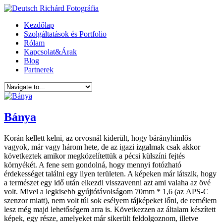
Kezdőlap
Szolgáltatások és Portfolio
Rólam
Kapcsolat&Árak
Blog
Partnerek
Bánya
Korán kellett kelni, az orvosnál kiderült, hogy bárányhimlős
vagyok, már vagy három hete, de az igazi izgalmak csak akkor
következtek amikor megközelítettük a pécsi külszíni fejtés
környékét. A fene sem gondolná, hogy mennyi fotózható
érdekességet találni egy ilyen területen. A képeken már látszik, hogy
a természet egy idő után elkezdi visszavenni azt ami valaha az övé
volt. Mivel a legkisebb gyújtótávolságom 70mm * 1,6 (az APS-C
szenzor miatt), nem volt túl sok esélyem tájképeket lőni, de remélem
lesz még majd lehetőségem arra is. Következzen az általam készített
képek, egy része, amelyeket már sikerült feldolgoznom, illetve