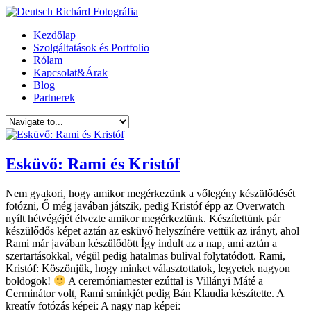
Kezdőlap
Szolgáltatások és Portfolio
Rólam
Kapcsolat&Árak
Blog
Partnerek
Esküvő: Rami és Kristóf
Nem gyakori, hogy amikor megérkezünk a vőlegény készülődését
fotózni, Ő még javában játszik, pedig Kristóf épp az Overwatch
nyílt hétvégéjét élvezte amikor megérkeztünk. Készítettünk pár
készülődős képet aztán az esküvő helyszínére vettük az irányt, ahol
Rami már javában készülődött Így indult az a nap, ami aztán a
szertartásokkal, végül pedig hatalmas bulival folytatódott. Rami,
Kristóf: Köszönjük, hogy minket választottatok, legyetek nagyon
boldogok!
A ceremóniamester ezúttal is Villányi Máté a
Cerminátor volt, Rami sminkjét pedig Bán Klaudia készítette. A
kreatív fotózás képei: A nagy nap képei: