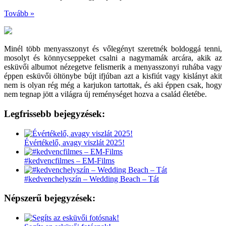
Tovább »
Minél több menyasszonyt és vőlegényt szeretnék boldoggá tenni,
mosolyt és könnycseppeket csalni a nagymamák arcára, akik az
esküvői albumot nézegetve felismerik a menyasszonyi ruhába vagy
éppen esküvői öltönybe bújt ifjúban azt a kisfiút vagy kislányt akit
nem is olyan rég még a karjukon tartottak, és aki éppen csak, hogy
nem tegnap jött a világra új reménységet hozva a család életébe.
Legfrissebb bejegyzések:
Évértékelő, avagy viszlát 2025!
#kedvencfilmes – EM-Films
#kedvenchelyszín – Wedding Beach – Tát
Népszerű bejegyzések: