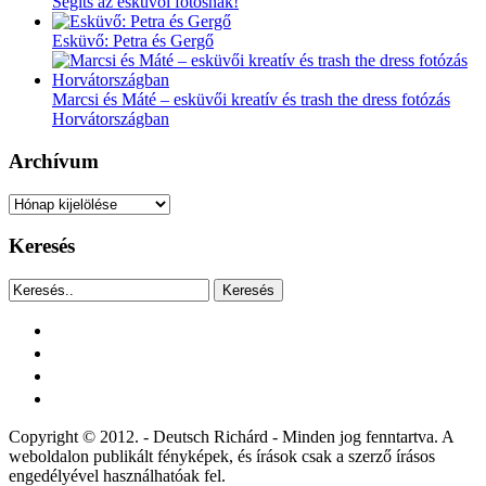
Segíts az esküvői fotósnak!
Esküvő: Petra és Gergő
Marcsi és Máté – esküvői kreatív és trash the dress fotózás
Horvátországban
Archívum
Archívum
Keresés
Keresés
facebook
instagram
youtube
tiktok
Copyright © 2012. - Deutsch Richárd - Minden jog fenntartva. A
weboldalon publikált fényképek, és írások csak a szerző írásos
engedélyével használhatóak fel.