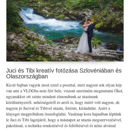
Juci és Tibi kreatív fotózása Szlovéniában és
Olaszországban
Kicsit bajban vagyok most ezzel a poszttal, mert nagyon sok olyan kép
van ami a VLOGba nem fért bele, viszont szeretném megmutatni Őket,
ugyanakkor ott szinte mindent elmondtunk az utazásunk
körülményeiről, nehézségeiről és arról is, hogy miért volt nagyon, de
nagyon jó Jucival és Tibivel utazni, fotózni, kirándulni. Azért a
lényeget megpróbálom összefoglalni. Vasárnap kora hajnalban léptünk
le Juci és Tibi lagzijáról, hogy a másnapot az utazás megszervezésével,
pakolással, a technika rendezésével és feltöltésével és némi alvással