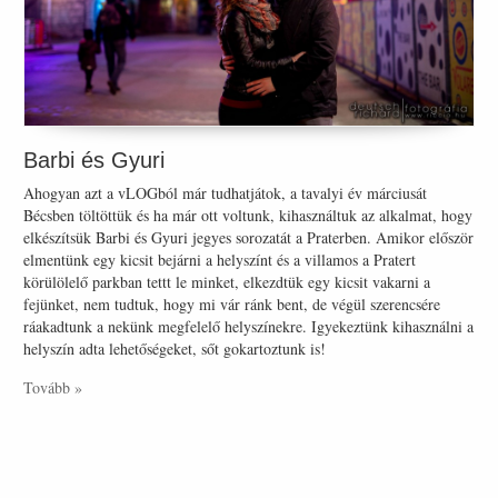
Barbi és Gyuri
Ahogyan azt a vLOGból már tudhatjátok, a tavalyi év márciusát
Bécsben töltöttük és ha már ott voltunk, kihasználtuk az alkalmat, hogy
elkészítsük Barbi és Gyuri jegyes sorozatát a Praterben. Amikor először
elmentünk egy kicsit bejárni a helyszínt és a villamos a Pratert
körülölelő parkban tettt le minket, elkezdtük egy kicsit vakarni a
fejünket, nem tudtuk, hogy mi vár ránk bent, de végül szerencsére
ráakadtunk a nekünk megfelelő helyszínekre. Igyekeztünk kihasználni a
helyszín adta lehetőségeket, sőt gokartoztunk is!
Tovább »