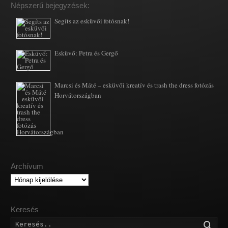
Népszerű bejegyzések:
Segíts az esküvői fotósnak!
Esküvő: Petra és Gergő
Marcsi és Máté – esküvői kreatív és trash the dress fotózás
Horvátországban
Archívum
Archívum
Keresés
Kere