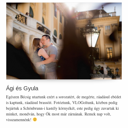
Ági és Gyula
Egészen Bécsig utaztunk ezért a sorozatért, de megérte, ráadásul ebédet
is kaptunk, ráadásul brassóit. Fotóztunk, VLOGoltunk, közben pedig
bejártuk a Schönbrunn-i kastély környékét, este pedig úgy zavartak ki
minket, mondván, hogy Ők most már zárnának. Remek nap volt,
visszamennénk!