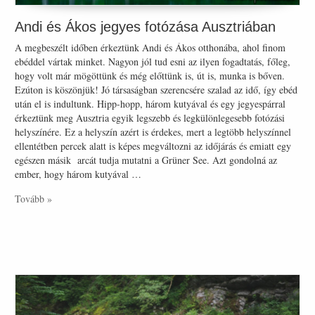
Andi és Ákos jegyes fotózása Ausztriában
A megbeszélt időben érkeztünk Andi és Ákos otthonába, ahol finom
ebéddel vártak minket. Nagyon jól tud esni az ilyen fogadtatás, főleg,
hogy volt már mögöttünk és még előttünk is, út is, munka is bőven.
Ezúton is köszönjük! Jó társaságban szerencsére szalad az idő, így ebéd
után el is indultunk. Hipp-hopp, három kutyával és egy jegyespárral
érkeztünk meg Ausztria egyik legszebb és legkülönlegesebb fotózási
helyszínére. Ez a helyszín azért is érdekes, mert a legtöbb helyszínnel
ellentétben percek alatt is képes megváltozni az időjárás és emiatt egy
egészen másik arcát tudja mutatni a Grüner See. Azt gondolná az
ember, hogy három kutyával …
Tovább »