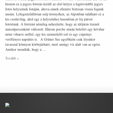
hiszem ez a jegyes fotózás került az első helyre a legtávolabbi jegyes
fotós helyszínek listáján, ahova ennek ellenére biztosan vissza fogunk
menni. Lélegzetelállítóan szép környéken, az Alpokban található ez a
kis csodavilág, ahol egy a helyszínhez hasonlóan jó fej párost
fotóztunk. A fotózást némileg nehezítette, hogy az időjárás tizenöt
másodpercenként változott. Három percbe simán belefért egy hóvihar
némi viharos széllel, egy kis szemerkélő eső és egy csipetnyi
verőfényes napsütés is. A Grüner See egyébként csak ilyenkor
tavasszal könnyen körbejárható, mert amúgy víz alatt van az egész.
Amikor mondták, hogy a …
Tovább »