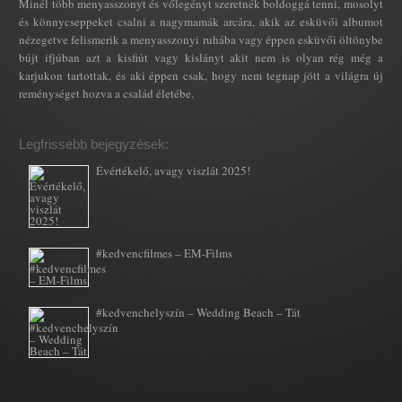
Minél több menyasszonyt és vőlegényt szeretnék boldoggá tenni, mosolyt
és könnycseppeket csalni a nagymamák arcára, akik az esküvői albumot
nézegetve felismerik a menyasszonyi ruhába vagy éppen esküvői öltönybe
bújt ifjúban azt a kisfiút vagy kislányt akit nem is olyan rég még a
karjukon tartottak, és aki éppen csak, hogy nem tegnap jött a világra új
reménységet hozva a család életébe.
Legfrissebb bejegyzések:
Évértékelő, avagy viszlát 2025!
#kedvencfilmes – EM-Films
#kedvenchelyszín – Wedding Beach – Tát