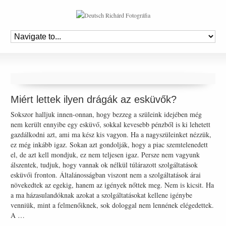
Miért lettek ilyen drágák az esküvők?
Sokszor halljuk innen-onnan, hogy bezzeg a szüleink idejében még
nem került ennyibe egy esküvő, sokkal kevesebb pénzből is ki lehetett
gazdálkodni azt, ami ma kész kis vagyon. Ha a nagyszüleinket nézzük,
ez még inkább igaz. Sokan azt gondolják, hogy a piac szemtelenedett
el, de azt kell mondjuk, ez nem teljesen igaz. Persze nem vagyunk
álszentek, tudjuk, hogy vannak ok nélkül túlárazott szolgáltatások
esküvői fronton. Általánosságban viszont nem a szolgáltatások árai
növekedtek az egekig, hanem az igények nőttek meg. Nem is kicsit. Ha
a ma házasulandóknak azokat a szolgáltatásokat kellene igénybe
venniük, mint a felmenőiknek, sok dologgal nem lennének elégedettek.
A …