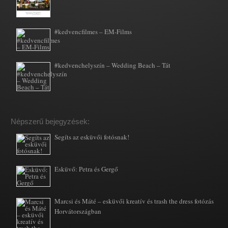
#kedvencfilmes – EM-Films
#kedvenchelyszín – Wedding Beach – Tát
Népszerű bejegyzések:
Segíts az esküvői fotósnak!
Esküvő: Petra és Gergő
Marcsi és Máté – esküvői kreatív és trash the dress fotózás
Horvátországban