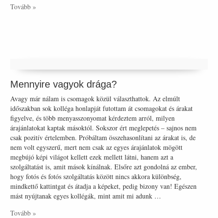
Tovább »
Mennyire vagyok drága?
Avagy már nálam is csomagok közül választhattok. Az elmúlt
időszakban sok kolléga honlapját futottam át csomagokat és árakat
figyelve, és több menyasszonyomat kérdeztem arról, milyen
árajánlatokat kaptak másoktól. Sokszor ért meglepetés – sajnos nem
csak pozitív értelemben. Próbáltam összehasonlítani az árakat is, de
nem volt egyszerű, mert nem csak az egyes árajánlatok mögött
megbújó képi világot kellett ezek mellett látni, hanem azt a
szolgáltatást is, amit mások kínálnak. Elsőre azt gondolná az ember,
hogy fotós és fotós szolgáltatás között nincs akkora különbség,
mindkettő kattintgat és átadja a képeket, pedig bizony van! Egészen
mást nyújtanak egyes kollégák, mint amit mi adunk …
Tovább »