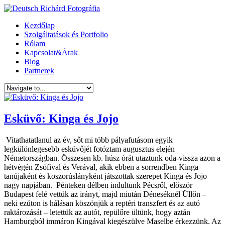
Kezdőlap
Szolgáltatások és Portfolio
Rólam
Kapcsolat&Árak
Blog
Partnerek
Esküvő: Kinga és Jojo
Vitathatatlanul az év, sőt mi több pályafutásom egyik
legkülönlegesebb esküvőjét fotóztam augusztus elején
Németországban. Összesen kb. húsz órát utaztunk oda-vissza azon a
hétvégén Zsófival és Verával, akik ebben a sorrendben Kinga
tanújaként és koszorúslányként játszottak szerepet Kinga és Jojo
nagy napjában. Pénteken délben indultunk Pécsről, először
Budapest felé vettük az irányt, majd miután Déneséknél Üllőn –
neki ezúton is hálásan köszönjük a reptéri transzfert és az autó
raktározását – letettük az autót, repülőre ültünk, hogy aztán
Hamburgból immáron Kingával kiegészülve Maselbe érkezzünk. Az