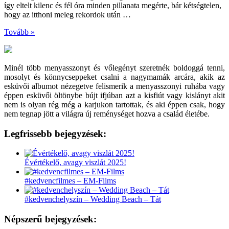
így eltelt kilenc és fél óra minden pillanata megérte, bár kétségtelen,
hogy az itthoni meleg rekordok után …
Tovább »
Minél több menyasszonyt és vőlegényt szeretnék boldoggá tenni,
mosolyt és könnycseppeket csalni a nagymamák arcára, akik az
esküvői albumot nézegetve felismerik a menyasszonyi ruhába vagy
éppen esküvői öltönybe bújt ifjúban azt a kisfiút vagy kislányt akit
nem is olyan rég még a karjukon tartottak, és aki éppen csak, hogy
nem tegnap jött a világra új reménységet hozva a család életébe.
Legfrissebb bejegyzések:
Évértékelő, avagy viszlát 2025!
#kedvencfilmes – EM-Films
#kedvenchelyszín – Wedding Beach – Tát
Népszerű bejegyzések: