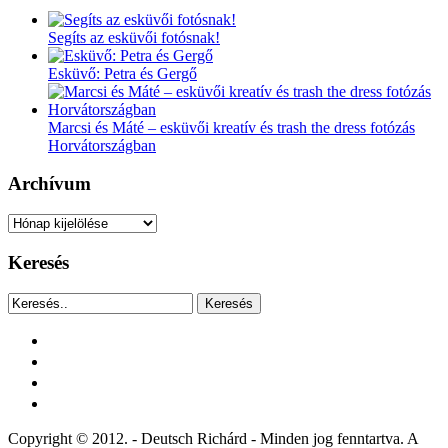
Segíts az esküvői fotósnak!
Esküvő: Petra és Gergő
Marcsi és Máté – esküvői kreatív és trash the dress fotózás
Horvátországban
Archívum
Archívum
Keresés
Keresés
facebook
instagram
youtube
tiktok
Copyright © 2012. - Deutsch Richárd - Minden jog fenntartva. A