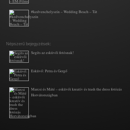
#kedvenchelyszín – Wedding Beach – Tát
Népszerű bejegyzések:
Segíts az esküvői fotósnak!
Esküvő: Petra és Gergő
Marcsi és Máté – esküvői kreatív és trash the dress fotózás
Horvátországban