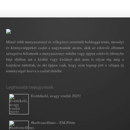
Minél több menyasszonyt és vőlegényt szeretnék boldoggá tenni, mosolyt
és könnycseppeket csalni a nagymamák arcára, akik az esküvői albumot
nézegetve felismerik a menyasszonyi ruhába vagy éppen esküvői öltönybe
bújt ifjúban azt a kisfiút vagy kislányt akit nem is olyan rég még a
karjukon tartottak, és aki éppen csak, hogy nem tegnap jött a világra új
reménységet hozva a család életébe.
Legfrissebb bejegyzések:
Évértékelő, avagy viszlát 2025!
#kedvencfilmes – EM-Films