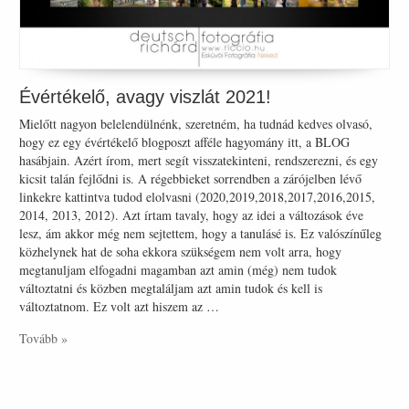
Évértékelő, avagy viszlát 2021!
Mielőtt nagyon belelendülnénk, szeretném, ha tudnád kedves olvasó,
hogy ez egy évértékelő blogposzt afféle hagyomány itt, a BLOG
hasábjain. Azért írom, mert segít visszatekinteni, rendszerezni, és egy
kicsit talán fejlődni is. A régebbieket sorrendben a zárójelben lévő
linkekre kattintva tudod elolvasni (2020,2019,2018,2017,2016,2015,
2014, 2013, 2012). Azt írtam tavaly, hogy az idei a változások éve
lesz, ám akkor még nem sejtettem, hogy a tanulásé is. Ez valószínűleg
közhelynek hat de soha ekkora szükségem nem volt arra, hogy
megtanuljam elfogadni magamban azt amin (még) nem tudok
változtatni és közben megtaláljam azt amin tudok és kell is
változtatnom. Ez volt azt hiszem az …
Tovább »