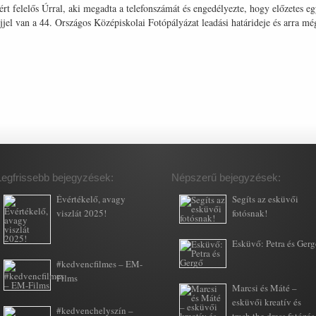
tért felelős Úrral, aki megadta a telefonszámát és engedélyezte, hogy előzetes e
jel van a 44. Országos Középiskolai Fotópályázat leadási határideje és arra mé
Legfrissebb bejegyzések:
Népszerű bejegyzések:
Évértékelő, avagy
Segíts az esküvői
viszlát 2025!
fotósnak!
Esküvő: Petra és Ger
#kedvencfilmes – EM-
Films
Marcsi és Máté –
esküvői kreatív és
#kedvenchelyszín –
trash the dress fotózás