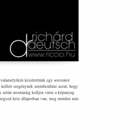
 valamelyikén készítettünk egy sorozatot
e kellett szegénynek szembesülnie azzal, hogy
gy aztán mostanáig kelljen várni a képanyag
mnegyed kész állapotban van, meg minden más