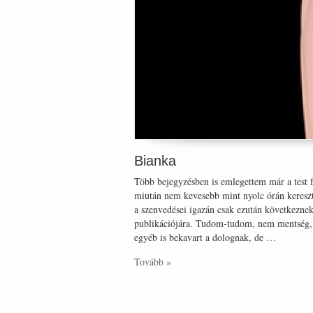
Bianka
Több bejegyzésben is emlegettem már a test fe
miután nem kevesebb mint nyolc órán keresztü
a szenvedései igazán csak ezután következnek
publikációjára. Tudom-tudom, nem mentség, 
egyéb is bekavart a dolognak, de …
Tovább »