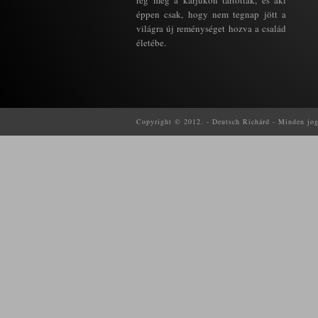
rég még a karjukon tartottak, és aki
éppen csak, hogy nem tegnap jött a
világra új reménységet hozva a család
életébe.
Copyright © 2012. - Deutsch Richárd - Minden jog f