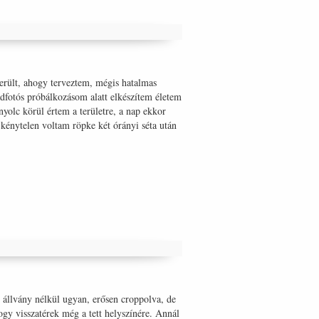
erült, ahogy terveztem, mégis hatalmas
adfotós próbálkozásom alatt elkészítem életem
yolc körül értem a területre, a nap ekkor
l kénytelen voltam röpke két órányi séta után
 állvány nélkül ugyan, erősen croppolva, de
ogy visszatérek még a tett helyszínére. Annál