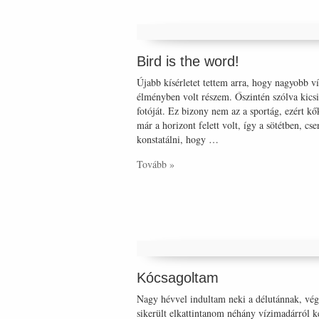
Bird is the word!
Újabb kísérletet tettem arra, hogy nagyobb v
élményben volt részem. Őszintén szólva kicsi
fotóját. Ez bizony nem az a sportág, ezért 
már a horizont felett volt, így a sötétben, c
konstatálni, hogy …
Tovább »
Kócsagoltam
Nagy hévvel indultam neki a délutánnak, végü
sikerült elkattintanom néhány vízimadárról k