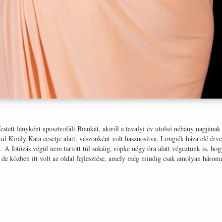
stett lányként aposztrofált Biankát, akiről a tavalyi év utolsó néhány napjának
l Király Kata ecsetje alatt, vászonként volt hasznosítva. Longiék háza elé érv
. A fotózás végül nem tartott túl sokáig, röpke négy óra alatt végeztünk is, ho
de közben itt volt az oldal fejlesztése, amely még mindig csak amolyan háro