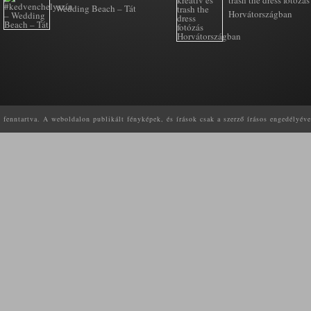
Wedding Beach – Tát
Horvátországban
enntartva. A weboldalon publikált fényképek, és írások csak a szerző írásos engedélyéve