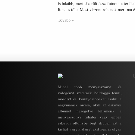
is inkább, mert sikerült összefutnom a terüle
Rendes tőle. Most viszont rohanok mert ma éj
Tovább »
Minél több menyasszonyt és
vőlegényt szeretnék boldoggá tenni,
mosolyt és könnycseppeket csalni a
nagymamák arcára, akik az esküvői
albumot nézegetve felismerik a
menyasszonyi ruhába vagy éppen
esküvői öltönybe bújt ifjúban azt a
kisfiút vagy kislányt akit nem is olyan