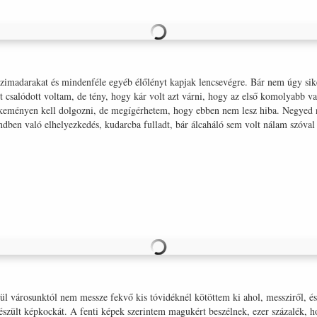
ízimadarakat és mindenféle egyéb élőlényt kapjak lencsevégre. Bár nem úgy sik
t csalódott voltam, de tény, hogy kár volt azt várni, hogy az első komolyabb v
kőkeményen kell dolgozni, de megígérhetem, hogy ebben nem lesz hiba. Negyed n
sendben való elhelyezkedés, kudarcba fulladt, bár álcaháló sem volt nálam szóva
l városunktól nem messze fekvő kis tóvidéknél kötöttem ki ahol, messziről, és
észült képkockát. A fenti képek szerintem magukért beszélnek, ezer százalék, h