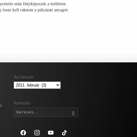
gyeztetés után fényképezzek a területen.
g össze kell raknom a pályázati anyagot.
Archívum
Archívum
Keresés
gő
Keresés
facebook
instagram
youtube
tiktok