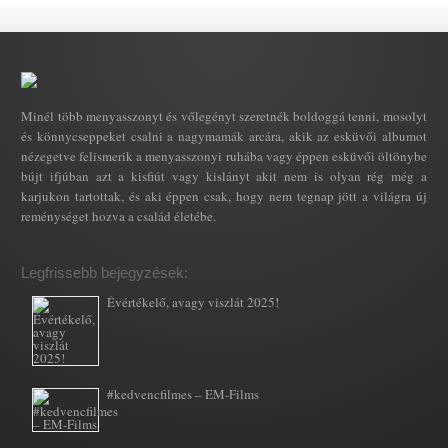
Minél több menyasszonyt és vőlegényt szeretnék boldoggá tenni, mosolyt
és könnycseppeket csalni a nagymamák arcára, akik az esküvői albumot
nézegetve felismerik a menyasszonyi ruhába vagy éppen esküvői öltönybe
bújt ifjúban azt a kisfiút vagy kislányt akit nem is olyan rég még a
karjukon tartottak, és aki éppen csak, hogy nem tegnap jött a világra új
reménységet hozva a család életébe.
Legfrissebb bejegyzések:
Évértékelő, avagy viszlát 2025!
#kedvencfilmes – EM-Films