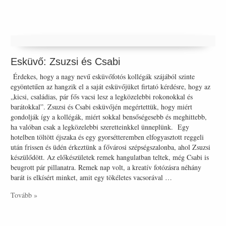
Esküvő: Zsuzsi és Csabi
Érdekes, hogy a nagy nevű esküvőfotós kollégák szájából szinte
egyöntetűen az hangzik el a saját esküvőjüket firtató kérdésre, hogy az
„kicsi, családias, pár fős vacsi lesz a legközelebbi rokonokkal és
barátokkal”. Zsuzsi és Csabi esküvőjén megértettük, hogy miért
gondolják így a kollégák, miért sokkal bensőségesebb és meghittebb,
ha valóban csak a legközelebbi szeretteinkkel ünneplünk. Egy
hotelben töltött éjszaka és egy gyorsétteremben elfogyasztott reggeli
után frissen és üdén érkeztünk a fővárosi szépségszalonba, ahol Zsuzsi
készülődött. Az előkészületek remek hangulatban teltek, még Csabi is
beugrott pár pillanatra. Remek nap volt, a kreatív fotózásra néhány
barát is elkísért minket, amit egy tökéletes vacsorával …
Tovább »