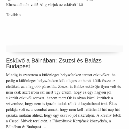
Klassz délután volt! Alig várjuk az esküvőt! 😉
Tovább »
Esküvő a Bálnában: Zsuzsi és Balázs –
Budapest
Mindig is szerettem a különleges helyszíneken tartott esküvőket, ha
pedig a különleges helyszíneken különleges emberek kötik össze az
életüket, az a legjobb párosítás. Zsuzsi és Balázs esküvője ilyen volt és
nem csak azért írom ezt mert úgy érzem, hogy ez egy nagyon jól
sikerült esküvői sorozat, hanem mert Ők is olyan közel kerültek a
szívemhez, hogy nem is igazán tudok róluk elfogulatlanul írni. Ékes
példája volt ez a szombat annak, hogy nem kell feltétlenül hét nap hét
éjszaka mulatni ahhoz, hogy egy esküvő jól sikerüljön. A kreatív fotók
a Csepel Művek területén, a Filozófusok Kertjének környékén, a
Bálnában és Budapest …