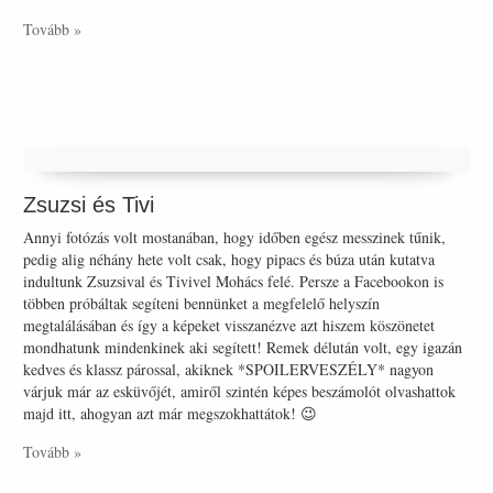
Tovább »
Zsuzsi és Tivi
Annyi fotózás volt mostanában, hogy időben egész messzinek tűnik,
pedig alig néhány hete volt csak, hogy pipacs és búza után kutatva
indultunk Zsuzsival és Tivivel Mohács felé. Persze a Facebookon is
többen próbáltak segíteni bennünket a megfelelő helyszín
megtalálásában és így a képeket visszanézve azt hiszem köszönetet
mondhatunk mindenkinek aki segített! Remek délután volt, egy igazán
kedves és klassz párossal, akiknek *SPOILERVESZÉLY* nagyon
várjuk már az esküvőjét, amiről szintén képes beszámolót olvashattok
majd itt, ahogyan azt már megszokhattátok! 😉
Tovább »