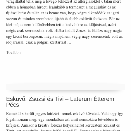
virágillattal telik meg a levegő (elnézést az allergiásoktól), talán mert
ebben a hónapban hirdeti leginkább a természet a megújulást és az
újjászületést és talán az is benne van, hogy végre elkezdődik az igazi
szezon és minden szombaton újabb és újabb esküvőt fotózom. Bár az
idei május nem különösebben tett a kedvünkre az időjárással, azért
mégis csak szerencsénk volt. Hiába indult Zsuzsi és Balázs nagy napja
egy kicsit borongósan, mégis majdnem végig nagy szerencsénk volt az
időjárással, csak a polgári szertartást …
Tovább »
Esküvő: Zsuzsi és Tivi – Laterum Étterem
Pécs
Remekül sikerült jegyes fotózást, remek esküvő követett. Valahogy így
fogalmaznám meg, egy mondatban azt amit nemsokára bővebben is
kifejtek. Amikor a kreatív fotózás helyszíneiről kérdeztem Zsuzsit és
Tivit, azt mondták: „legyen kőfal és szőlő”. Szerencsére a környéken