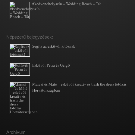
#kedvenchelyszín – Wedding Beach – Tát
Népszerű bejegyzések:
Segíts az esküvői fotósnak!
Esküvő: Petra és Gergő
Marcsi és Máté – esküvői kreatív és trash the dress fotózás
Horvátországban
Archívum