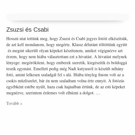
Zsuzsi és Csabi
Hosszú utat tettünk meg, hogy Zsuzsi és Csabi jegyes fotóit elkészítsük,
de azt kell mondanom, hogy megérte. Klassz délutánt töltöttünk együtt
és megint sikerült olyan képeket készítenem, amiket végignézve azt
érzem, hogy nem hiába választottam ezt a hivatást. A hivatást melynek
lényege: megörökíteni, hogy emberek szeretik, kiegészítik és boldoggá
teszik egymást. Emellett pedig még Nadi kutyusról is készült néhány
fotó, amint lelkesen szaladgál fel s alá. Hiába tényleg finom volt az a
csokis müzliszelet, bár én nem szaladtam volna érte ennyit. A fotózás
egyébként estébe nyúlt, haza csak hajnalban értünk, de az esti képeket
megnézve, szerintem érdemes volt elhúzni a dolgot. …
Tovább »