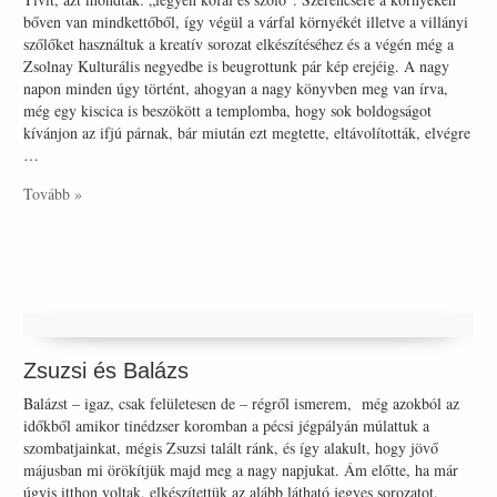
bőven van mindkettőből, így végül a várfal környékét illetve a villányi
szőlőket használtuk a kreatív sorozat elkészítéséhez és a végén még a
Zsolnay Kulturális negyedbe is beugrottunk pár kép erejéig. A nagy
napon minden úgy történt, ahogyan a nagy könyvben meg van írva,
még egy kiscica is beszökött a templomba, hogy sok boldogságot
kívánjon az ifjú párnak, bár miután ezt megtette, eltávolították, elvégre
…
Tovább »
Zsuzsi és Balázs
Balázst – igaz, csak felületesen de – régről ismerem, még azokból az
időkből amikor tinédzser koromban a pécsi jégpályán múlattuk a
szombatjainkat, mégis Zsuzsi talált ránk, és így alakult, hogy jövő
májusban mi örökítjük majd meg a nagy napjukat. Ám előtte, ha már
úgyis itthon voltak, elkészítettük az alább látható jegyes sorozatot.