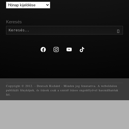
Archívum
Keresés
Kere
facebook
instagram
youtube
tiktok
Copyright © 2012. - Deutsch Richárd - Minden jog fenntartva. A weboldalon
publikált fényképek, és írások csak a szerző írásos engedélyével használhatóak
fel.