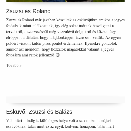
Zsuzsi és Roland
Zsuzsi és Roland már javában készültek az esküvőjükre amikor a jegyes
fotózásuk miatt találkoztunk, így elég sokat tudtunk beszélgetni a
terveikről, a szervezésből még visszalévő dolgokról és közben úgy
elröppent a délután, hogy tulajdonképpen észre sem vettük. Az egyen
pólóért viszont külön piros pontot érdemelnek. Ilyenekre gondolok
amikor azt mondom, hogy hozzatok magatokkal valamit a jegyes
fotózásra ami rátok jellemző! 😉
Tovább »
Esküvő: Zsuzsi és Balázs
Valamiért mindig is különleges helye volt a szívemben a májusi
esküvőknek, talán mert ez az egyik kedvenc hónapom, talán mert