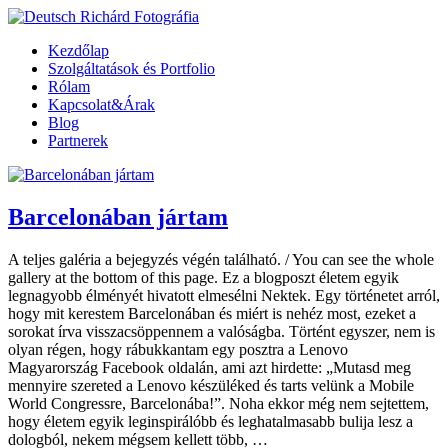
Kezdőlap
Szolgáltatások és Portfolio
Rólam
Kapcsolat&Árak
Blog
Partnerek
Barcelonában jártam
A teljes galéria a bejegyzés végén található. / You can see the whole
gallery at the bottom of this page. Ez a blogposzt életem egyik
legnagyobb élményét hivatott elmesélni Nektek. Egy történetet arról,
hogy mit kerestem Barcelonában és miért is nehéz most, ezeket a
sorokat írva visszacsöppennem a valóságba. Történt egyszer, nem is
olyan régen, hogy rábukkantam egy posztra a Lenovo
Magyarország Facebook oldalán, ami azt hirdette: „Mutasd meg
mennyire szereted a Lenovo készüléked és tarts velünk a Mobile
World Congressre, Barcelonába!”. Noha ekkor még nem sejtettem,
hogy életem egyik leginspirálóbb és leghatalmasabb bulija lesz a
dologból, nekem mégsem kellett több, …