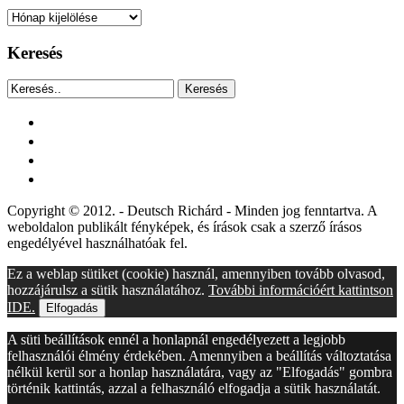
Archívum
Keresés
Keresés
facebook
instagram
youtube
tiktok
Copyright © 2012. - Deutsch Richárd - Minden jog fenntartva. A
weboldalon publikált fényképek, és írások csak a szerző írásos
engedélyével használhatóak fel.
Ez a weblap sütiket (cookie) használ, amennyiben tovább olvasod,
hozzájárulsz a sütik használatához.
További információért kattintson
IDE.
Elfogadás
A süti beállítások ennél a honlapnál engedélyezett a legjobb
felhasználói élmény érdekében. Amennyiben a beállítás változtatása
nélkül kerül sor a honlap használatára, vagy az "Elfogadás" gombra
történik kattintás, azzal a felhasználó elfogadja a sütik használatát.