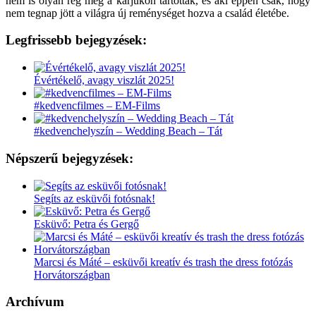
nem is olyan rég még a karjukon tartottak, és aki éppen csak, hogy
nem tegnap jött a világra új reménységet hozva a család életébe.
Legfrissebb bejegyzések:
Évértékelő, avagy viszlát 2025!
#kedvencfilmes – EM-Films
#kedvenchelyszín – Wedding Beach – Tát
Népszerű bejegyzések:
Segíts az esküvői fotósnak!
Esküvő: Petra és Gergő
Marcsi és Máté – esküvői kreatív és trash the dress fotózás
Horvátországban
Archívum