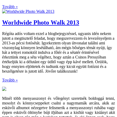
Tovább »
Worldwide Photo Walk 2013
Régóta adós voltam ezzel a blogbejegyzéssel, ugyanis idén nekem
jutott a megtisztelő feladat, hogy megszervezzem és levezényeljem a
2013-as pécsi fotósétát. Igyekeztem olyan útvonalat találni ami
viszonylag könnyen lesétálható, ám mégis bőséges témát nyújt, így
hát a tettyei romoktól indulva a főtér és a sétatér érintésével
érkeztünk meg a séta végéhez, hogy aztán a Csinos Presszóban
értékeljük ki a délutánt egy üdítő vagy épp kávé mellett. Örülök,
hogy ennyien eljöttetek és tudtunk egy kicsit együtt fotózni és a
beszélgetésre is jutott idő. Jövőre találkozunk!
Tovább »
Minél több menyasszonyt és vőlegényt szeretnék boldoggá tenni,
mosolyt és könnycseppeket csalni a nagymamák arcára, akik az
esküvői albumot nézegetve felismerik a menyasszonyi ruhába vagy
éppen esküvői öltönybe bújt ifjúban azt a kisfiút vagy kislányt akit