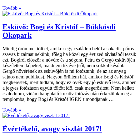
Tovább »
Esküvő: Bogi és Kristóf – Bükkösdi
Ökopark
Mindig örömmel tölt el, amikor egy családon belül a sokadik páros
szavaz bizalmat nekünk, főleg ha közel egy évtized távlatából teszik
ezt. Bogiról először a nővére és a sógora, Petra és Gergő esküvőjén
készítettem képeket, majdnem tíz éve (sőt, nem sokkal később
Gergő nővérének az esküvőjén is mi fotóztunk, de az az anyag
sajnos nem publikus). Nagyon örültem hát, amikor Bogi és Kristóf
megkerestek, mert tudtam, hogy ez övék egy jó esküvő lesz, amiben
a jegyes fotózáson együtt töltött idő, csak megerősített. Nem kellett
csalódnom, vidám hangulatú kreatív fotózás után érkeztünk meg a
templomba, hogy Bogi és Kristóf IGEN-t mondjanak …
Tovább »
Évértékelő, avagy viszlát 2017!