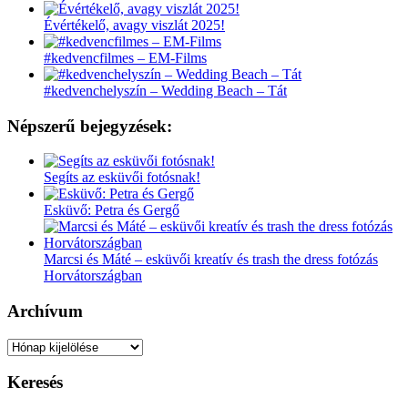
Évértékelő, avagy viszlát 2025!
#kedvencfilmes – EM-Films
#kedvenchelyszín – Wedding Beach – Tát
Népszerű bejegyzések:
Segíts az esküvői fotósnak!
Esküvő: Petra és Gergő
Marcsi és Máté – esküvői kreatív és trash the dress fotózás
Horvátországban
Archívum
Archívum
Keresés