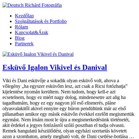
Kezdőlap
Szolgáltatások és Portfolio
Rólam
Kapcsolat&Árak
Blog
Partnerek
Esküvő Igalon Vikivel és Danival
Viki és Dani esküvője a sokadik olyan esküvő volt, ahova a
vőlegény „ha egyszer esküvőm lesz, azt csak a Ricsi fotózhatja”
kijelentése nyomán kerültem. Nem tudom, hogy kell-e azt
ecsetelnem, hogy ez miért nagy dolog, mindenesetre azt alig ha
tagadhatnám, hogy ez egy nagyon jól eső elismerés, pláne
olyasvalakitől akivel ennyire egy húron pendültünk már az első
pillanatban amikor egy másik esküvőn évekkel ezelőtt megismertük
egymást. Nem írnám most le újra a megismerkedésünk történetét,
akit érdekel a jegyes fotózásról szóló posztban el tudja olvasni.
Remek hangulatú készülődést, olyan egyházi szertartás követett
azon a szombaton, amely megható volt, de Dani csetlése-botlása …