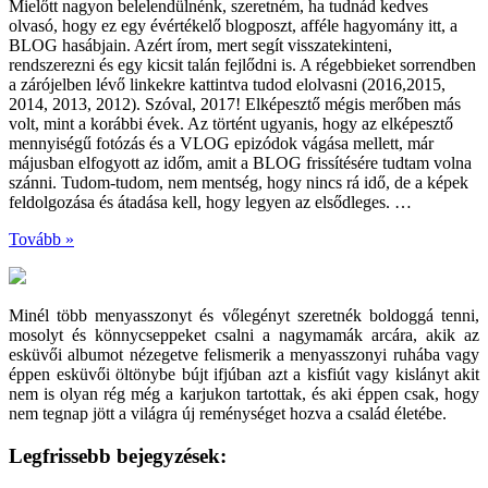
Mielőtt nagyon belelendülnénk, szeretném, ha tudnád kedves
olvasó, hogy ez egy évértékelő blogposzt, afféle hagyomány itt, a
BLOG hasábjain. Azért írom, mert segít visszatekinteni,
rendszerezni és egy kicsit talán fejlődni is. A régebbieket sorrendben
a zárójelben lévő linkekre kattintva tudod elolvasni (2016,2015,
2014, 2013, 2012). Szóval, 2017! Elképesztő mégis merőben más
volt, mint a korábbi évek. Az történt ugyanis, hogy az elképesztő
mennyiségű fotózás és a VLOG epizódok vágása mellett, már
májusban elfogyott az időm, amit a BLOG frissítésére tudtam volna
szánni. Tudom-tudom, nem mentség, hogy nincs rá idő, de a képek
feldolgozása és átadása kell, hogy legyen az elsődleges. …
Tovább »
Minél több menyasszonyt és vőlegényt szeretnék boldoggá tenni,
mosolyt és könnycseppeket csalni a nagymamák arcára, akik az
esküvői albumot nézegetve felismerik a menyasszonyi ruhába vagy
éppen esküvői öltönybe bújt ifjúban azt a kisfiút vagy kislányt akit
nem is olyan rég még a karjukon tartottak, és aki éppen csak, hogy
nem tegnap jött a világra új reménységet hozva a család életébe.
Legfrissebb bejegyzések: