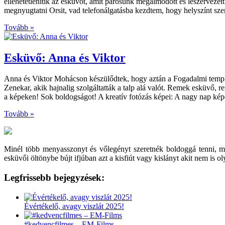
ellehetetlenítik az esküvőt, amit párosunk megálmodott és leszervezet
megnyugtatni Orsit, vad telefonálgatásba kezdtem, hogy helyszínt sz
Tovább »
Esküvő: Anna és Viktor
Anna és Viktor Mohácson készülődtek, hogy aztán a Fogadalmi templo
Zenekar, akik hajnalig szolgáltatták a talp alá valót. Remek esküv
a képeken! Sok boldogságot! A kreatív fotózás képei: A nagy nap kép
Tovább »
Minél több menyasszonyt és vőlegényt szeretnék boldoggá tenni, 
esküvői öltönybe bújt ifjúban azt a kisfiút vagy kislányt akit nem is 
Legfrissebb bejegyzések:
Évértékelő, avagy viszlát 2025!
#kedvencfilmes – EM-Films