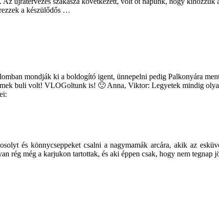
t. Az újratervezés szakasza következett, volt öt napunk, hogy kihozzuk
erezzek a készülődős …
mban mondják ki a boldogító igent, ünnepelni pedig Palkonyára mentün
ő, remek buli volt! VLOGoltunk is! 🙂 Anna, Viktor: Legyetek mindig 
ei:
mosolyt és könnycseppeket csalni a nagymamák arcára, akik az esküv
olyan rég még a karjukon tartottak, és aki éppen csak, hogy nem tegnap jö