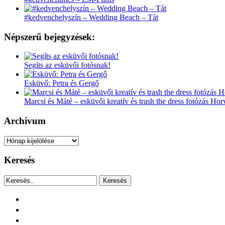
#kedvenchelyszín – Wedding Beach – Tát
Népszerű bejegyzések:
Segíts az esküvői fotósnak!
Esküvő: Petra és Gergő
Marcsi és Máté – esküvői kreatív és trash the dress fotózás Ho
Archívum
Archívum
Keresés
Keresés
facebook
instagram
youtube