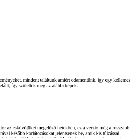
t reményeket, mindent találtunk amiért odamentünk, így egy kellemes
elállt, így születtek meg az alábbi képek.
iktor az esküvőjüket megelőző hetekben, ez a verzió még a rosszabb
órával később korlátozásokat jelentsenek be, amik kis túlzással