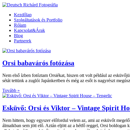
Kezdőlap
Szolgáltatások és Portfolio
Rólam
Kapcsolat&Árak
Blog
Partnerek
Orsi babavárós fotózása
Nem első ízben fotóztam Orsiékat, hiszen ott volt például az esküvőjü
sétát tettünk a zuglói Japánkertben és még az esőt is nagyrészt megúsztu
Tovább »
Esküvő: Orsi és Viktor – Vintage Spirit Ho
Nem hittem, hogy egyszer előfordul velem az, ami az esküvőt megelőző
álmaikban sem jött elő. Aztán eljött az a hétfő reggel, Orsi boldogan k