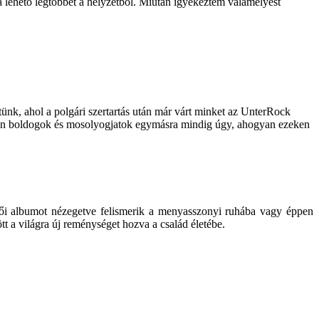
 a lehető legtöbbet a helyzetből. Miután igyekeztem valamelyest
k, ahol a polgári szertartás után már várt minket az UnterRock
olyan boldogok és mosolyogjatok egymásra mindig úgy, ahogyan ezeken
ői albumot nézegetve felismerik a menyasszonyi ruhába vagy éppen
tt a világra új reménységet hozva a család életébe.