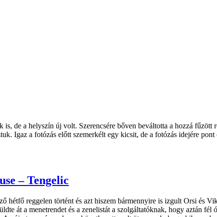
k is, de a helyszín új volt. Szerencsére bőven beváltotta a hozzá fűzöt
k. Igaz a fotózás előtt szemerkélt egy kicsit, de a fotózás idejére pont 
use – Tengelic
 hétfő reggelen történt és azt hiszem bármennyire is izgult Orsi és V
üldte át a menetrendet és a zenelistát a szolgáltatóknak, hogy aztán fél 