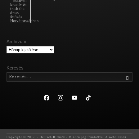
Archívum
Archívum
Keresés
Kere
facebook
instagram
youtube
tiktok
Copyright © 2012. - Deutsch Richárd - Minden jog fenntartva. A weboldalon