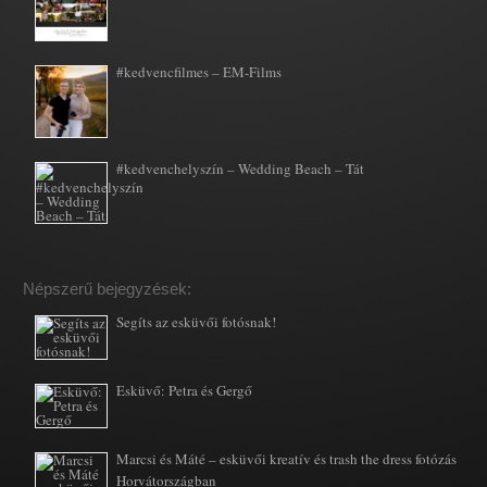
#kedvencfilmes – EM-Films
#kedvenchelyszín – Wedding Beach – Tát
Népszerű bejegyzések:
Segíts az esküvői fotósnak!
Esküvő: Petra és Gergő
Marcsi és Máté – esküvői kreatív és trash the dress fotózás
Horvátországban