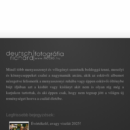
Minél több menyasszonyt és vőlegényt szeretnék boldoggá tenni, mosolyt
és könnycseppeket csalni a nagymamák arcára, akik az esküvői albumot
nézegetve felismerik a menyasszonyi ruhába vagy éppen esküvői öltönybe
bújt ifjúban azt a kisfiút vagy kislányt akit nem is olyan rég még a
karjukon tartottak, és aki éppen csak, hogy nem tegnap jött a világra új
reménységet hozva a család életébe.
Legfrissebb bejegyzések:
Évértékelő, avagy viszlát 2025!