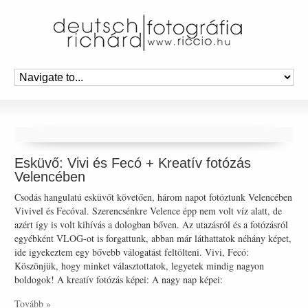
Esküvő: Vivi és Fecó + Kreatív fotózás
Velencében
Csodás hangulatú esküvőt követően, három napot fotóztunk Velencében
Vivivel és Fecóval. Szerencsénkre Velence épp nem volt víz alatt, de
azért így is volt kihívás a dologban bőven. Az utazásról és a fotózásról
egyébként VLOG-ot is forgattunk, abban már láthattatok néhány képet,
ide igyekeztem egy bővebb válogatást feltölteni. Vivi, Fecó:
Köszönjük, hogy minket választottatok, legyetek mindig nagyon
boldogok! A kreatív fotózás képei: A nagy nap képei:
Tovább »