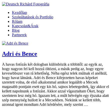
Kezdőlap
Szolgáltatások és Portfolio
Rólam
Kapcsolat&Árak
Blog
Partnerek
Adri és Bence
A havas fotózás két dologban különbözik a többitől: az egyik az,
hogy nagyon fel kell hozzá öltözni, a másik pedig az, hogy egyre
kevesebbszer van rá lehetőség. Néha egész telek múlnak el anélkül,
hogy havat látnánk. Adri és Bence kifejezetten havas képeket
szeretett volna, de első alkalommal amikor legalább a Mecsek
magasabb pontjain esett egy kis hó, sajnos lebetegedtek, így akkor el
kellett napolnunk a fotózást. Akkor azzal vígasztaltam Őket, hogy
szerintem lesz még hó. Igazam lett, a múlt hétvégén egy éjszaka alatt
szép mennyiség hullott le a Mecsekben. Nekünk se kellett több,
azonnal igent mondtam Adri kérdésére, mely szerint …