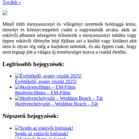
Tovább »
Minél több menyasszonyt és vőlegényt szeretnék boldoggá tenni,
mosolyt és könnycseppeket csalni a nagymamák arcára, akik az
esküvői albumot nézegetve felismerik a menyasszonyi ruhába vagy
éppen esküvői öltönybe bújt ifjúban azt a kisfiút vagy kislányt akit
nem is olyan rég még a karjukon tartottak, és aki éppen csak, hogy
nem tegnap jött a világra új reménységet hozva a család életébe.
Legfrissebb bejegyzések:
Évértékelő, avagy viszlát 2025!
#kedvencfilmes – EM-Films
#kedvenchelyszín – Wedding Beach – Tát
Népszerű bejegyzések:
Segíts az esküvői fotósnak!