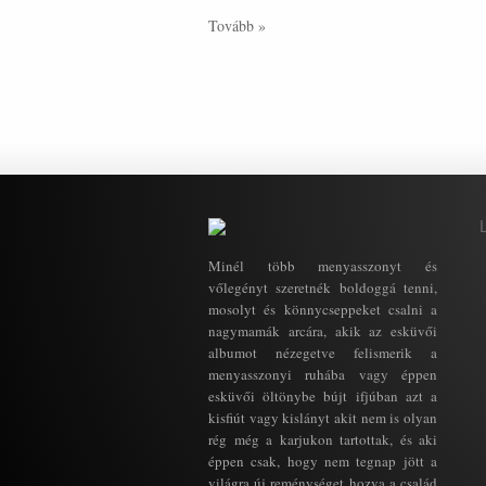
Tovább »
Minél több menyasszonyt és
vőlegényt szeretnék boldoggá tenni,
mosolyt és könnycseppeket csalni a
nagymamák arcára, akik az esküvői
albumot nézegetve felismerik a
menyasszonyi ruhába vagy éppen
esküvői öltönybe bújt ifjúban azt a
kisfiút vagy kislányt akit nem is olyan
rég még a karjukon tartottak, és aki
éppen csak, hogy nem tegnap jött a
világra új reménységet hozva a család