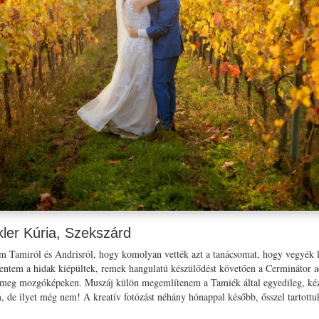
kler Kúria, Szekszárd
am Tamiról és Andrisról, hogy komolyan vették azt a tanácsomat, hogy vegyék la
Jelentem a hidak kiépültek, remek hangulatú készülődést követően a Cerminátor a
t meg mozgóképeken. Muszáj külön megemlítenem a Tamiék által egyedileg, kézz
m, de ilyet még nem! A kreatív fotózást néhány hónappal később, ősszel tartott