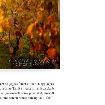
zán a jegyes fotózást, mert az így képes
dta össze Tamit és Andrist, amit az alább
el gravírozott boros poharakat, amik itt
uk, ami szintén remek élmény volt! Tami,