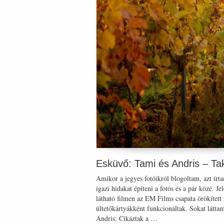
Esküvő: Tami és Andris – Ta
Amikor a jegyes fotóikról blogoltam, azt írt
igazi hidakat építeni a fotós és a pár közé. 
látható filmen az EM Films csapata örökítet
ültetőkártyákként funkcionáltak. Sokat látta
Andris: Cikáztak a …