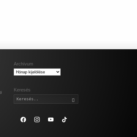
Archívum
Archívum
Keresés
gő
Keresés
facebook
instagram
youtube
tiktok