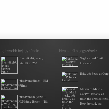
Legfrissebb bejegyzések:
Népszerű bejegyzések:
Évértékelő, avagy
Segíts az esküvői
viszlát 2025!
fotósnak!
Esküvő: Petra és Ger
#kedvencfilmes – EM-
Films
Marcsi és Máté –
esküvői kreatív és
#kedvenchelyszín –
trash the dress fotózás
Wedding Beach – Tát
Horvátországban