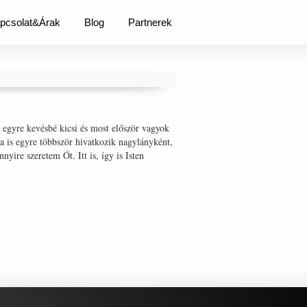
pcsolat&Árak
Blog
Partnerek
i egyre kevésbé kicsi és most először vagyok
ra is egyre többször hivatkozik nagylányként,
re szeretem Őt. Itt is, így is Isten