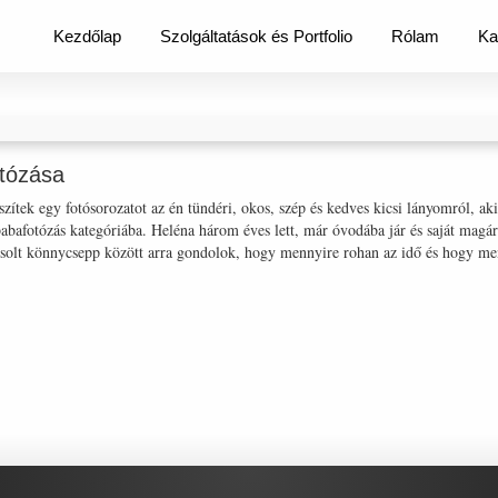
Kezdőlap
Szolgáltatások és Portfolio
Rólam
Ka
otózása
zítek egy fotósorozatot az én tündéri, okos, szép és kedves kicsi lányomról, ak
 babafotózás kategóriába. Heléna három éves lett, már óvodába jár és saját magá
lt könnycsepp között arra gondolok, hogy mennyire rohan az idő és hogy mennyi