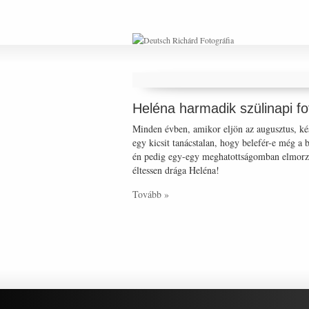
Heléna harmadik szülinapi f
Minden évben, amikor eljön az augusztus, kés
egy kicsit tanácstalan, hogy belefér-e még a
én pedig egy-egy meghatottságomban elmorzso
éltessen drága Heléna!
Tovább »