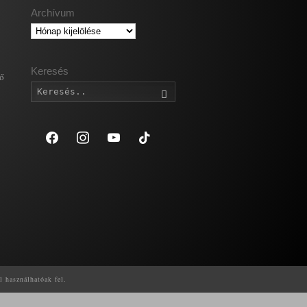
Archívum
Archívum
Keresés
gő
Keresés
facebook
instagram
youtube
tiktok
l használhatóak fel.