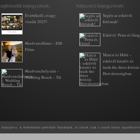
Legfrissebb bejegyzések:
Népszerű bejegyzések:
Évértékelő, avagy
Segíts az esküvői
viszlát 2025!
fotósnak!
Esküvő: Petra és Ger
#kedvencfilmes – EM-
Films
Marcsi és Máté –
esküvői kreatív és
trash the dress fotózás
#kedvenchelyszín –
Horvátországban
Wedding Beach – Tát
enntartva. A weboldalon publikált fényképek, és írások csak a szerző írásos engedélyéve