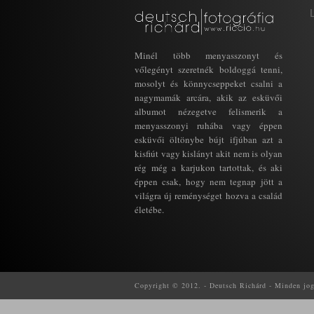
Minél több menyasszonyt és
vőlegényt szeretnék boldoggá tenni,
mosolyt és könnycseppeket csalni a
nagymamák arcára, akik az esküvői
albumot nézegetve felismerik a
menyasszonyi ruhába vagy éppen
esküvői öltönybe bújt ifjúban azt a
kisfiút vagy kislányt akit nem is olyan
rég még a karjukon tartottak, és aki
éppen csak, hogy nem tegnap jött a
világra új reménységet hozva a család
életébe.
Copyright © 2012. - Deutsch Richárd - Minden jog f