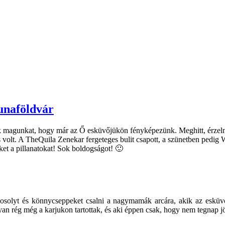
Dunaföldvár
uk magunkat, hogy már az Ő esküvőjükön fényképezünk. Meghitt, érzelme
s volt. A TheQuila Zenekar fergeteges bulit csapott, a szünetben pedig 
et a pillanatokat! Sok boldogságot! 🙂
mosolyt és könnycseppeket csalni a nagymamák arcára, akik az esküv
olyan rég még a karjukon tartottak, és aki éppen csak, hogy nem tegnap jö