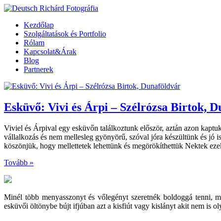
Kezdőlap
Szolgáltatások és Portfolio
Rólam
Kapcsolat&Árak
Blog
Partnerek
Esküvő: Vivi és Árpi – Szélrózsa Birtok, 
Viviel és Árpival egy esküvőn találkoztunk először, aztán azon kapt
vállalkozás és nem mellesleg gyönyörű, szóval jóra készültünk és jó i
köszönjük, hogy mellettetek lehettünk és megörökíthettük Nektek ezek
Tovább »
Minél több menyasszonyt és vőlegényt szeretnék boldoggá tenni, 
esküvői öltönybe bújt ifjúban azt a kisfiút vagy kislányt akit nem is 