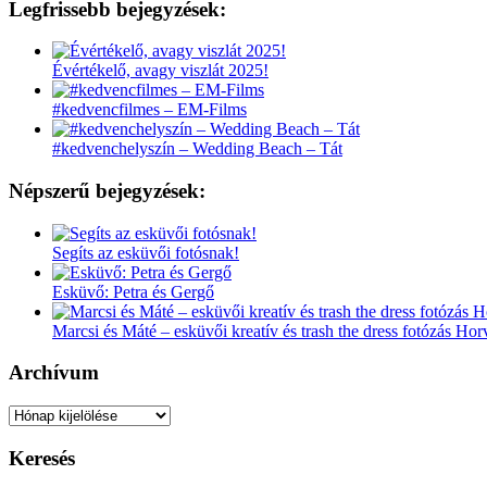
Legfrissebb bejegyzések:
Évértékelő, avagy viszlát 2025!
#kedvencfilmes – EM-Films
#kedvenchelyszín – Wedding Beach – Tát
Népszerű bejegyzések:
Segíts az esküvői fotósnak!
Esküvő: Petra és Gergő
Marcsi és Máté – esküvői kreatív és trash the dress fotózás Ho
Archívum
Archívum
Keresés