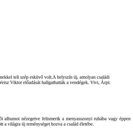
kkel teli szép esküvő volt.A helyszín új, amolyan családi
Weisz Viktor előadását hallgathatták a vendégek. Vivi, Árpi:
ői albumot nézegetve felismerik a menyasszonyi ruhába vagy éppen
tt a világra új reménységet hozva a család életébe.