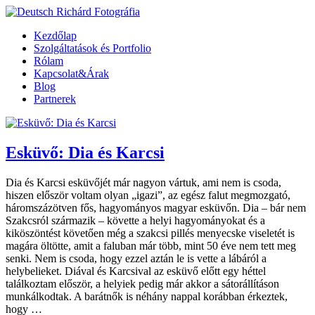
Kezdőlap
Szolgáltatások és Portfolio
Rólam
Kapcsolat&Árak
Blog
Partnerek
Esküvő: Dia és Karcsi
Dia és Karcsi esküvőjét már nagyon vártuk, ami nem is csoda,
hiszen először voltam olyan „igazi”, az egész falut megmozgató,
háromszázötven fős, hagyományos magyar esküvőn. Dia – bár nem
Szakcsról származik – követte a helyi hagyományokat és a
kiköszöntést követően még a szakcsi pillés menyecske viseletét is
magára öltötte, amit a faluban már több, mint 50 éve nem tett meg
senki. Nem is csoda, hogy ezzel aztán le is vette a lábáról a
helybelieket. Diával és Karcsival az esküvő előtt egy héttel
találkoztam először, a helyiek pedig már akkor a sátorállításon
munkálkodtak. A barátnők is néhány nappal korábban érkeztek,
hogy …