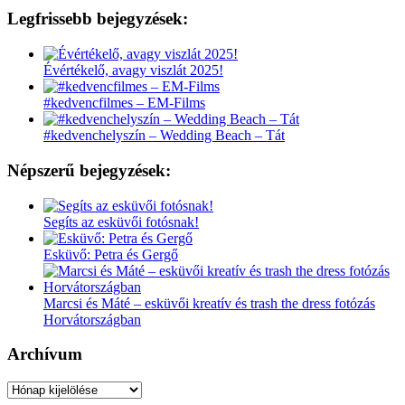
Legfrissebb bejegyzések:
Évértékelő, avagy viszlát 2025!
#kedvencfilmes – EM-Films
#kedvenchelyszín – Wedding Beach – Tát
Népszerű bejegyzések:
Segíts az esküvői fotósnak!
Esküvő: Petra és Gergő
Marcsi és Máté – esküvői kreatív és trash the dress fotózás
Horvátországban
Archívum
Archívum