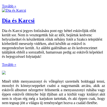
Tovább »
Dia és Karcsi
Dia és Karcsi jegyes fotózására pont egy héttel esküvőjük előtt
került sor. Nem is vesztegettük hát az időt, bejártuk kedvenc
helyszíneiket és készítettünk róluk néhány fotót a Szakcs települést
körbeölelő meseszép vidéken, ahol később az esküvő is
megrendezésre került. Az alábbi galériában az én kedvenceimet
találjátok ebből a sorozatból, hamarosan pedig az esküvői képekkel
és bejegyzéssel folytatjuk!
Tovább »
Minél több menyasszonyt és vőlegényt szeretnék boldoggá tenni,
mosolyt és könnycseppeket csalni a nagymamák arcára, akik az
esküvői albumot nézegetve felismerik a menyasszonyi ruhába vagy
éppen esküvői öltönybe bújt ifjúban azt a kisfiút vagy kislányt akit
nem is olyan rég még a karjukon tartottak, és aki éppen csak, hogy
nem tegnap jött a világra új reménységet hozva a család életébe.