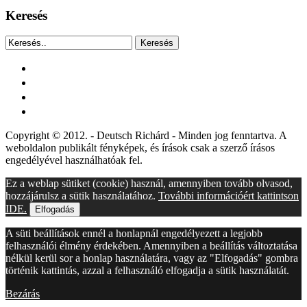
Keresés
Keresés
facebook
instagram
youtube
tiktok
Copyright © 2012. - Deutsch Richárd - Minden jog fenntartva. A
weboldalon publikált fényképek, és írások csak a szerző írásos
engedélyével használhatóak fel.
Ez a weblap sütiket (cookie) használ, amennyiben tovább olvasod,
hozzájárulsz a sütik használatához.
További információért kattintson
IDE.
Elfogadás
A süti beállítások ennél a honlapnál engedélyezett a legjobb
felhasználói élmény érdekében. Amennyiben a beállítás változtatása
nélkül kerül sor a honlap használatára, vagy az "Elfogadás" gombra
történik kattintás, azzal a felhasználó elfogadja a sütik használatát.
Bezárás