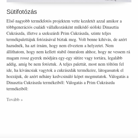
Sütifotózás
Első nagyobb termékfotós projektem vette kezdetét azzal amikor a
többgenerációs családi vállalkozásként működő siófoki Dinasztia
Cukrászda, illetve a szekszárdi Prim Cukrászda, szinte teljes
termékpalettájuk fotózásával bíztak meg. Volt benne kihívás, de azért
hazudnék, ha azt írnám, hogy nem élveztem a helyzetet. Nem
állíthatom, hogy nem kellett stabil önuralom ahhoz, hogy ne vessem rá
magam rossz gyerek módjára egy-egy sütire vagy tortára, legalább
addig, amíg be nem fotóztuk. A teljes palettát, most nem töltöm fel
ide, ha kíváncsiak vagytok a cukrászdák termékeire, látogassatok el
hozzájuk, de azért néhány kedvcsináló képet megmutatok. Válogatás a
Dinasztia Cukrászda termékeiből: Válogatás a Prim Cukrászda
termékeiből:
Tovább »