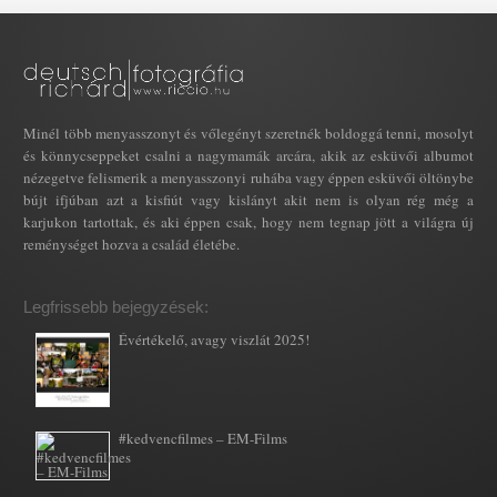
Minél több menyasszonyt és vőlegényt szeretnék boldoggá tenni, mosolyt
és könnycseppeket csalni a nagymamák arcára, akik az esküvői albumot
nézegetve felismerik a menyasszonyi ruhába vagy éppen esküvői öltönybe
bújt ifjúban azt a kisfiút vagy kislányt akit nem is olyan rég még a
karjukon tartottak, és aki éppen csak, hogy nem tegnap jött a világra új
reménységet hozva a család életébe.
Legfrissebb bejegyzések:
Évértékelő, avagy viszlát 2025!
#kedvencfilmes – EM-Films