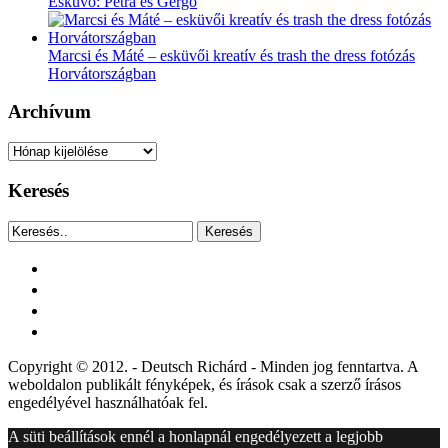
Esküvő: Petra és Gergő
Marcsi és Máté – esküvői kreatív és trash the dress fotózás
Horvátországban
Archívum
Archívum
Keresés
Keresés
facebook
instagram
youtube
tiktok
Copyright © 2012. - Deutsch Richárd - Minden jog fenntartva. A
weboldalon publikált fényképek, és írások csak a szerző írásos
engedélyével használhatóak fel.
A süti beállítások ennél a honlapnál engedélyezett a legjobb