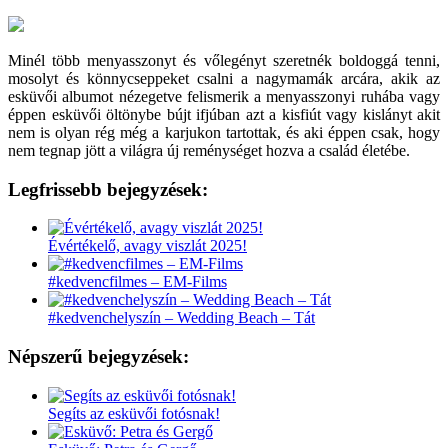
Minél több menyasszonyt és vőlegényt szeretnék boldoggá tenni,
mosolyt és könnycseppeket csalni a nagymamák arcára, akik az
esküvői albumot nézegetve felismerik a menyasszonyi ruhába vagy
éppen esküvői öltönybe bújt ifjúban azt a kisfiút vagy kislányt akit
nem is olyan rég még a karjukon tartottak, és aki éppen csak, hogy
nem tegnap jött a világra új reménységet hozva a család életébe.
Legfrissebb bejegyzések:
Évértékelő, avagy viszlát 2025!
#kedvencfilmes – EM-Films
#kedvenchelyszín – Wedding Beach – Tát
Népszerű bejegyzések:
Segíts az esküvői fotósnak!