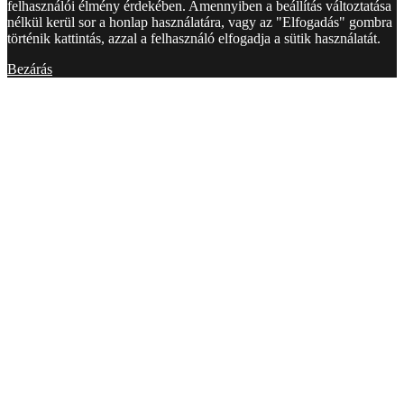
felhasználói élmény érdekében. Amennyiben a beállítás változtatása
nélkül kerül sor a honlap használatára, vagy az "Elfogadás" gombra
történik kattintás, azzal a felhasználó elfogadja a sütik használatát.
Bezárás