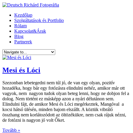
Kezdőlap
Szolgáltatások és Portfolio
Rólam
Kapcsolat&Árak
Blog
Partnerek
Mesi és Lóci
Szezonban lebetegedni nem túl jó, de van egy olyan, pozitív
hozadéka, hogy bár egy fotózásra elindulni nehéz, amikor már ott
vagyok, nem nagyon tudok olyan beteg lenni, hogy ne dobjon fel a
dolog. Nem történt ez másképp azon a nyári délutánon sem.
Elindulni fájt, de amikor Mesi és Lóci megérkeztek, Mangóval a
kocsi hátsó ülésén, minden bajom elszállt. A köztük vibráló
összhang nem korlátozódott az öltözékükre, nem csak rájuk nézni,
de fotózni is nagyon jó volt Őket.
Tovább »