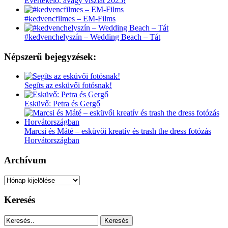
Évértékelő, avagy viszlát 2025!
#kedvencfilmes – EM-Films
#kedvenchelyszín – Wedding Beach – Tát
Népszerű bejegyzések:
Segíts az esküvői fotósnak!
Esküvő: Petra és Gergő
Marcsi és Máté – esküvői kreatív és trash the dress fotózás
Horvátországban
Archívum
Archívum
Keresés
Keresés