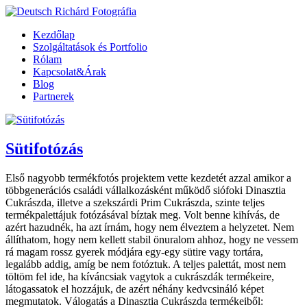
Kezdőlap
Szolgáltatások és Portfolio
Rólam
Kapcsolat&Árak
Blog
Partnerek
Sütifotózás
Első nagyobb termékfotós projektem vette kezdetét azzal amikor a
többgenerációs családi vállalkozásként működő siófoki Dinasztia
Cukrászda, illetve a szekszárdi Prim Cukrászda, szinte teljes
termékpalettájuk fotózásával bíztak meg. Volt benne kihívás, de
azért hazudnék, ha azt írnám, hogy nem élveztem a helyzetet. Nem
állíthatom, hogy nem kellett stabil önuralom ahhoz, hogy ne vessem
rá magam rossz gyerek módjára egy-egy sütire vagy tortára,
legalább addig, amíg be nem fotóztuk. A teljes palettát, most nem
töltöm fel ide, ha kíváncsiak vagytok a cukrászdák termékeire,
látogassatok el hozzájuk, de azért néhány kedvcsináló képet
megmutatok. Válogatás a Dinasztia Cukrászda termékeiből: