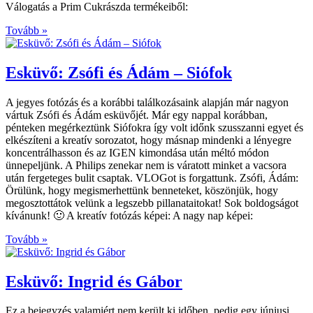
Válogatás a Prim Cukrászda termékeiből:
Tovább »
Esküvő: Zsófi és Ádám – Siófok
A jegyes fotózás és a korábbi találkozásaink alapján már nagyon
vártuk Zsófi és Ádám esküvőjét. Már egy nappal korábban,
pénteken megérkeztünk Siófokra így volt időnk szusszanni egyet és
elkészíteni a kreatív sorozatot, hogy másnap mindenki a lényegre
koncentrálhasson és az IGEN kimondása után méltó módon
ünnepeljünk. A Philips zenekar nem is váratott minket a vacsora
után fergeteges bulit csaptak. VLOGot is forgattunk. Zsófi, Ádám:
Örülünk, hogy megismerhettünk benneteket, köszönjük, hogy
megosztottátok velünk a legszebb pillanataitokat! Sok boldogságot
kívánunk! 🙂 A kreatív fotózás képei: A nagy nap képei:
Tovább »
Esküvő: Ingrid és Gábor
Ez a bejegyzés valamiért nem került ki időben, pedig egy júniusi