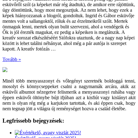
esküvőről szól (a képeket már rég átadtuk), de amikor erre rájöttünk,
úgy döntöttünk, hogy most megosztjuk. Az nem lehet, hogy ezek a
képek hiányozzanak a blogról, gondoltuk. Ingrid és Gábor esküvője
mentes volt a sallangoktól, róluk és az érzelmeikről szólt. Mertek
önmaguk lenni, mertek olyan bulit szervezni, ahol a vendégeik és
Ők is jól érezték magukat, ez pedig a képeiken is meglátszik. A
kreatív sorozat elkészítéséért Siófokra utaztunk, de a nagy nap képei
között is lehet találni néhányat, ahol még a pár autója is szerepet
kapott. A kreatív fotózás …
Tovább »
Minél több menyasszonyt és vőlegényt szeretnék boldoggá tenni,
mosolyt és könnycseppeket csalni a nagymamák arcára, akik az
esküvői albumot nézegetve felismerik a menyasszonyi ruhába vagy
éppen esküvői öltönybe bújt ifjúban azt a kisfiút vagy kislányt akit
nem is olyan rég még a karjukon tartottak, és aki éppen csak, hogy
nem tegnap jött a világra új reménységet hozva a család életébe.
Legfrissebb bejegyzések: