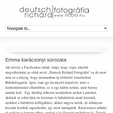
Emma karácsonyi sorozata
Aki követi a Facebookos oldalt, tudja, hogy végre sikerült
megváltoztatni az oldal nevét „Deutsch Richárd Fotográfia”-ra de most
nem ez a lényeg, hogy mostanában új területtel ismerkedem.
Babafotózgatok. Igen, csak így kicsinyítő képzővel, mert a
közhiedelemmel ellentétben, ez is egy külön terület, amit bizony
tanulni kell. Egy darabig lelkesen tessékeltem azokat a párokat,
akiknek az esküvőjén én fotóztam és babafotózás miatt kerestek,
azokhoz a babafotós kollégákhoz, akiket nagyra tartok, de néhányan
hozzám kezdtek ragaszkodni, így most tanulgatok. Karácsonyra néhány
új eszközt is kaptam ehhez, amiket a kis Emmán próbáltam ki. Tetszik