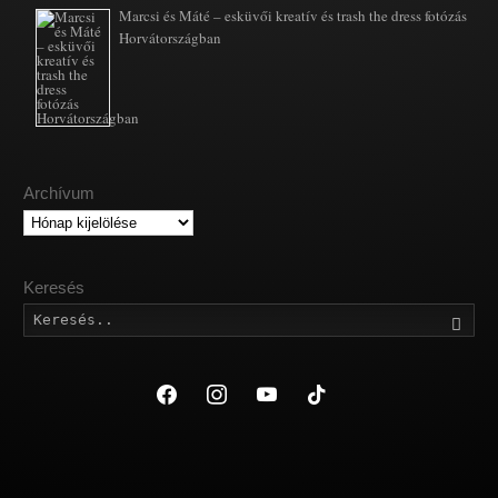
Marcsi és Máté – esküvői kreatív és trash the dress fotózás
Horvátországban
Archívum
Archívum
Keresés
Kere
facebook
instagram
youtube
tiktok