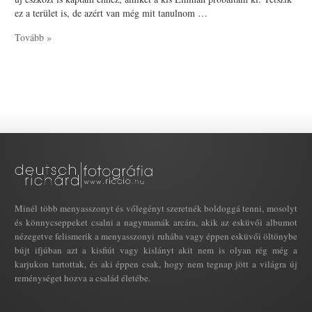
ez a terület is, de azért van még mit tanulnom …
Tovább »
Minél több menyasszonyt és vőlegényt szeretnék boldoggá tenni, mosolyt
és könnycseppeket csalni a nagymamák arcára, akik az esküvői albumot
nézegetve felismerik a menyasszonyi ruhába vagy éppen esküvői öltönybe
bújt ifjúban azt a kisfiút vagy kislányt akit nem is olyan rég még a
karjukon tartottak, és aki éppen csak, hogy nem tegnap jött a világra új
reménységet hozva a család életébe.