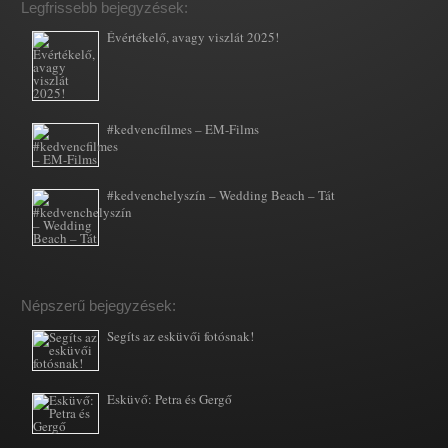
Legfrissebb bejegyzések:
Évértékelő, avagy viszlát 2025!
#kedvencfilmes – EM-Films
#kedvenchelyszín – Wedding Beach – Tát
Népszerű bejegyzések:
Segíts az esküvői fotósnak!
Esküvő: Petra és Gergő