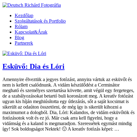
Kezdőlap
Szolgáltatások és Portfolio
Rólam
Kapcsolat&Árak
Blog
Partnerek
Esküvő: Dia és Lóri
Amennyire élveztük a jegyes fotózást, annyira vártuk az esküvőt és
nem is kellett csalódnunk. A vidám készülődést a Cerminátor
megható és személyes szertartása követte, amit végül egy fergeteges,
de a szabályozásokat betartó buli koronázott meg. A kreatív fotózást
ugyan kis híján meghiúsította egy útlezárás, sőt a saját kocsimat is
sikerült az odaúton összetörni, de még így is sikerült kihozni a
maximumot a dologból. Dia, Lóri: Kalandos, de vidám esküvőtök és
fotózásotok volt és ez jó. Már csak arra kell figyelni, hogy a
vidámság és a kaland is megmaradjon. Szeressétek egymást mindig
így! Sok boldogságot Nektek! 🙂 A kreatív fotózás képei: …