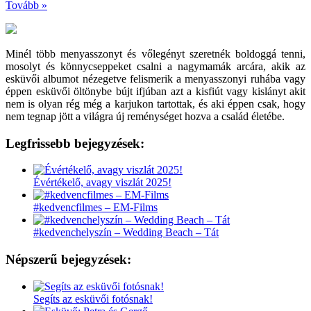
Tovább »
Minél több menyasszonyt és vőlegényt szeretnék boldoggá tenni,
mosolyt és könnycseppeket csalni a nagymamák arcára, akik az
esküvői albumot nézegetve felismerik a menyasszonyi ruhába vagy
éppen esküvői öltönybe bújt ifjúban azt a kisfiút vagy kislányt akit
nem is olyan rég még a karjukon tartottak, és aki éppen csak, hogy
nem tegnap jött a világra új reménységet hozva a család életébe.
Legfrissebb bejegyzések:
Évértékelő, avagy viszlát 2025!
#kedvencfilmes – EM-Films
#kedvenchelyszín – Wedding Beach – Tát
Népszerű bejegyzések:
Segíts az esküvői fotósnak!