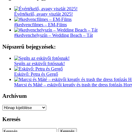
Évértékelő, avagy viszlát 2025!
#kedvencfilmes – EM-Films
#kedvenchelyszín – Wedding Beach – Tát
Népszerű bejegyzések:
Segíts az esküvői fotósnak!
Esküvő: Petra és Gergő
Marcsi és Máté – esküvői kreatív és trash the dress fotózás Ho
Archívum
Archívum
Keresés
Keresés