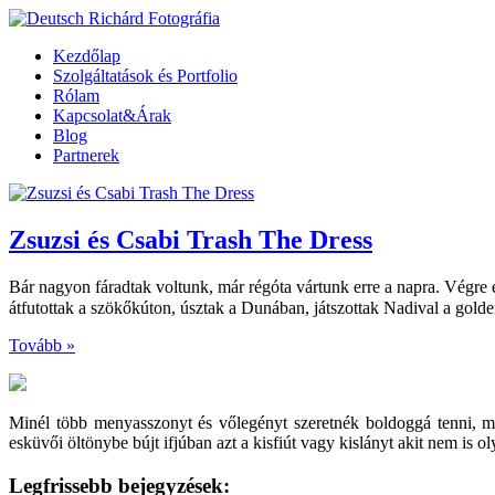
Kezdőlap
Szolgáltatások és Portfolio
Rólam
Kapcsolat&Árak
Blog
Partnerek
Zsuzsi és Csabi Trash The Dress
Bár nagyon fáradtak voltunk, már régóta vártunk erre a napra. Végre e
átfutottak a szökőkúton, úsztak a Dunában, játszottak Nadival a golden
Tovább »
Minél több menyasszonyt és vőlegényt szeretnék boldoggá tenni, 
esküvői öltönybe bújt ifjúban azt a kisfiút vagy kislányt akit nem is 
Legfrissebb bejegyzések: