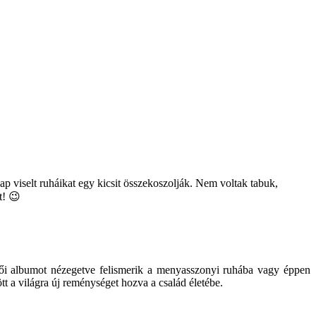
ap viselt ruháikat egy kicsit összekoszolják. Nem voltak tabuk,
t! 😉
ői albumot nézegetve felismerik a menyasszonyi ruhába vagy éppen
tt a világra új reménységet hozva a család életébe.