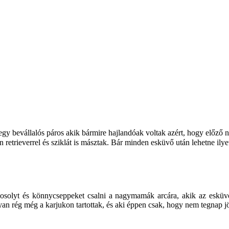
gy bevállalós páros akik bármire hajlandóak voltak azért, hogy előző n
 retrieverrel és sziklát is másztak. Bár minden esküvő után lehetne ilye
mosolyt és könnycseppeket csalni a nagymamák arcára, akik az esküv
olyan rég még a karjukon tartottak, és aki éppen csak, hogy nem tegnap jö