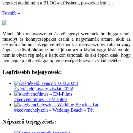
képeket átadni mint a BLOG-ot frissíteni, posztokat írni, …
Tovább »
Minél több menyasszonyt és vőlegényt szeretnék boldoggá tenni,
mosolyt és könnycseppeket csalni a nagymamák arcára, akik az
esküvői albumot nézegetve felismerik a menyasszonyi ruhába vagy
éppen esküvői öltönybe bújt ifjúban azt a kisfiút vagy kislányt akit
nem is olyan rég még a karjukon tartottak, és aki éppen csak, hogy
nem tegnap jött a világra új reménységet hozva a család életébe.
Legfrissebb bejegyzések:
Évértékelő, avagy viszlát 2025!
#kedvencfilmes – EM-Films
#kedvenchelyszín – Wedding Beach – Tát
Népszerű bejegyzések: