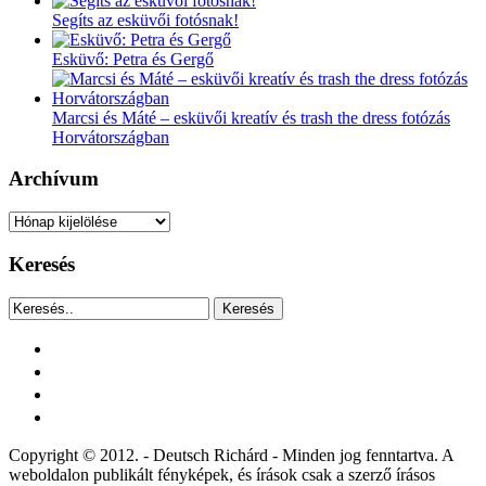
Segíts az esküvői fotósnak!
Esküvő: Petra és Gergő
Marcsi és Máté – esküvői kreatív és trash the dress fotózás
Horvátországban
Archívum
Archívum
Keresés
Keresés
facebook
instagram
youtube
tiktok
Copyright © 2012. - Deutsch Richárd - Minden jog fenntartva. A
weboldalon publikált fényképek, és írások csak a szerző írásos