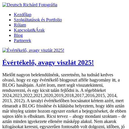
Kezdőlap
Szolgáltatások és Portfolio
Rólam
Kapcsolat&Árak
Blog
Partnerek
Évértékelő, avagy viszlát 2025!
Mielőtt nagyon belelendülnénk, szeretném, ha tudnád kedves
olvasó, hogy ez egy évértékelő blogposzt afféle hagyomány itt, a
BLOG hasábjain. Azért írom, mert segít visszatekinteni,
rendszerezni, és egy kicsit talán fejlődni is. A régebbieket
2024,2023,2022,2021,2020,2019,2018,2017,2016,2015, 2014,
2013, 2012). A tavalyi évértékelőben bocsánatot kértem azért, mert
elmaradt a BLOG frissítése és kilátásba helyeztem, hogy idén aztán
már tényleg szintre hozom egyszer ezeket a bejegyzéseket, de ebben
sajnos idén is elbuktam. Ricsi tervez – ahogy mondani szoktam – de
aztán minden igyekezete ellenére másképp alakul. Nem akarok
kifogásokat keresni, egyszerűen fontosabb volt dolgozni, időben, jó