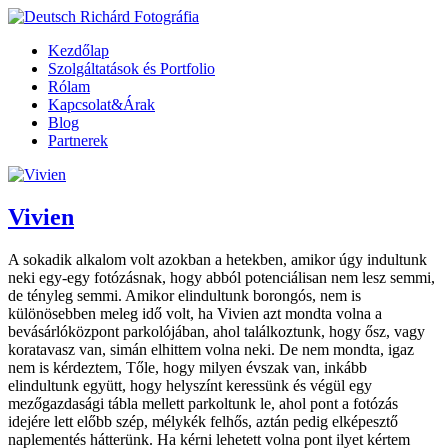
Kezdőlap
Szolgáltatások és Portfolio
Rólam
Kapcsolat&Árak
Blog
Partnerek
Vivien
A sokadik alkalom volt azokban a hetekben, amikor úgy indultunk
neki egy-egy fotózásnak, hogy abból potenciálisan nem lesz semmi,
de tényleg semmi. Amikor elindultunk borongós, nem is
különösebben meleg idő volt, ha Vivien azt mondta volna a
bevásárlóközpont parkolójában, ahol találkoztunk, hogy ősz, vagy
koratavasz van, simán elhittem volna neki. De nem mondta, igaz
nem is kérdeztem, Tőle, hogy milyen évszak van, inkább
elindultunk együtt, hogy helyszínt keressünk és végül egy
mezőgazdasági tábla mellett parkoltunk le, ahol pont a fotózás
idejére lett előbb szép, mélykék felhős, aztán pedig elképesztő
naplementés hátterünk. Ha kérni lehetett volna pont ilyet kértem