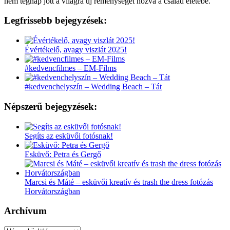
nem tegnap jött a világra új reménységet hozva a család életébe.
Legfrissebb bejegyzések:
Évértékelő, avagy viszlát 2025!
#kedvencfilmes – EM-Films
#kedvenchelyszín – Wedding Beach – Tát
Népszerű bejegyzések:
Segíts az esküvői fotósnak!
Esküvő: Petra és Gergő
Marcsi és Máté – esküvői kreatív és trash the dress fotózás
Horvátországban
Archívum