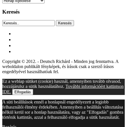
Archívum
Keresés
Keresés
facebook
instagram
youtube
tiktok
Copyright © 2012. - Deutsch Richárd - Minden jog fenntartva. A
weboldalon publikált fényképek, és írások csak a szerző írásos
engedélyével használhatóak fel.
Ez a weblap sütiket (cookie) használ, amennyiben tovább olvasod,
hozzájárulsz a sütik használatához.
További információért kattintson
IDE.
Elfogadás
A süti beállítások ennél a honlapnál engedélyezett a legjobb
felhasználói élmény érdekében. Amennyiben a beállítás változtatása
nélkül kerül sor a honlap használatára, vagy az "Elfogadás" gombra
történik kattintás, azzal a felhasználó elfogadja a sütik használatát.
Bezárás