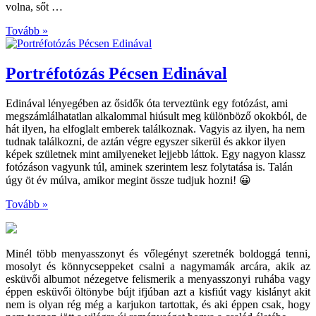
volna, sőt …
Tovább »
Portréfotózás Pécsen Edinával
Edinával lényegében az ősidők óta terveztünk egy fotózást, ami
megszámlálhatatlan alkalommal hiúsult meg különböző okokból, de
hát ilyen, ha elfoglalt emberek találkoznak. Vagyis az ilyen, ha nem
tudnak találkozni, de aztán végre egyszer sikerül és akkor ilyen
képek születnek mint amilyeneket lejjebb láttok. Egy nagyon klassz
fotózáson vagyunk túl, aminek szerintem lesz folytatása is. Talán
úgy öt év múlva, amikor megint össze tudjuk hozni! 😀
Tovább »
Minél több menyasszonyt és vőlegényt szeretnék boldoggá tenni,
mosolyt és könnycseppeket csalni a nagymamák arcára, akik az
esküvői albumot nézegetve felismerik a menyasszonyi ruhába vagy
éppen esküvői öltönybe bújt ifjúban azt a kisfiút vagy kislányt akit
nem is olyan rég még a karjukon tartottak, és aki éppen csak, hogy