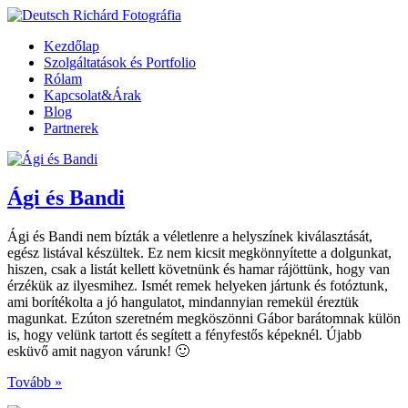
Kezdőlap
Szolgáltatások és Portfolio
Rólam
Kapcsolat&Árak
Blog
Partnerek
Ági és Bandi
Ági és Bandi nem bízták a véletlenre a helyszínek kiválasztását,
egész listával készültek. Ez nem kicsit megkönnyítette a dolgunkat,
hiszen, csak a listát kellett követnünk és hamar rájöttünk, hogy van
érzékük az ilyesmihez. Ismét remek helyeken jártunk és fotóztunk,
ami borítékolta a jó hangulatot, mindannyian remekül éreztük
magunkat. Ezúton szeretném megköszönni Gábor barátomnak külön
is, hogy velünk tartott és segített a fényfestős képeknél. Újabb
esküvő amit nagyon várunk! 🙂
Tovább »