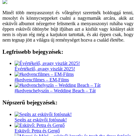
Minél több menyasszonyt és vőlegényt szeretnék boldoggá tenni,
mosolyt és könnycseppeket csalni a nagymamák arcára, akik az
esküvői albumot nézegetve felismerik a menyasszonyi ruhába vagy
éppen esküvői öltönybe bújt ifjúban azt a kisfiút vagy kislányt akit
nem is olyan rég még a karjukon tartottak, és aki éppen csak, hogy
nem tegnap jött a világra új reménységet hozva a család életébe.
Legfrissebb bejegyzések:
Évértékelő, avagy viszlát 2025!
#kedvencfilmes – EM-Films
#kedvenchelyszín – Wedding Beach – Tát
Népszerű bejegyzések:
Segíts az esküvői fotósnak!
Esküvő: Petra és Gergő