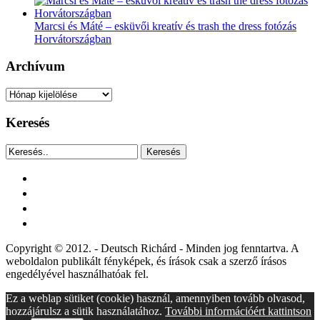
Marcsi és Máté – esküvői kreatív és trash the dress fotózás
Horvátországban
Archívum
Archívum
Keresés
Keresés
facebook
instagram
youtube
tiktok
Copyright © 2012. - Deutsch Richárd - Minden jog fenntartva. A
weboldalon publikált fényképek, és írások csak a szerző írásos
engedélyével használhatóak fel.
Ez a weblap sütiket (cookie) használ, amennyiben tovább olvasod,
hozzájárulsz a sütik használatához.
További információért kattintson