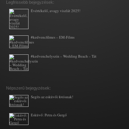
Legfrissebb bejegyzések:
Évértékelő, avagy viszlát 2025!
#kedvencfilmes – EM-Films
#kedvenchelyszín – Wedding Beach – Tát
Népszerű bejegyzések:
Segíts az esküvői fotósnak!
Esküvő: Petra és Gergő