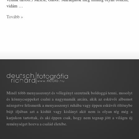
vidám …
Tovább »
Minél több menyasszonyt és vőlegényt szeretnék boldoggá tenni, mosolyt
és könnycseppeket csalni a nagymamák arcára, akik az esküvői albumot
nézegetve felismerik a menyasszonyi ruhába vagy éppen esküvői öltönybe
bújt ifjúban azt a kisfiút vagy kislányt akit nem is olyan rég még a
karjukon tartottak, és aki éppen csak, hogy nem tegnap jött a világra új
reménységet hozva a család életébe.