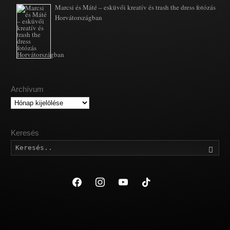
Marcsi és Máté – esküvői kreatív és trash the dress fotózás
Horvátországban
Archívum
Archívum
Keresés
Kere
facebook
instagram
youtube
tiktok