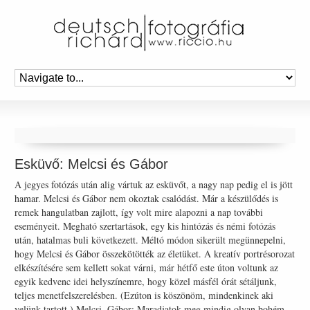
Esküvő: Melcsi és Gábor
A jegyes fotózás után alig vártuk az esküvőt, a nagy nap pedig el is jött
hamar. Melcsi és Gábor nem okoztak csalódást. Már a készülődés is
remek hangulatban zajlott, így volt mire alapozni a nap további
eseményeit. Megható szertartások, egy kis hintózás és némi fotózás
után, hatalmas buli következett. Méltó módon sikerült megünnepelni,
hogy Melcsi és Gábor összekötötték az életüket. A kreatív portrésorozat
elkészítésére sem kellett sokat várni, már hétfő este úton voltunk az
egyik kedvenc idei helyszínemre, hogy közel másfél órát sétáljunk,
teljes menetfelszerelésben. (Ezúton is köszönöm, mindenkinek aki
velünk tartott.) Melcsi, Gábor: Maradjatok meg mindig olyan bohém,