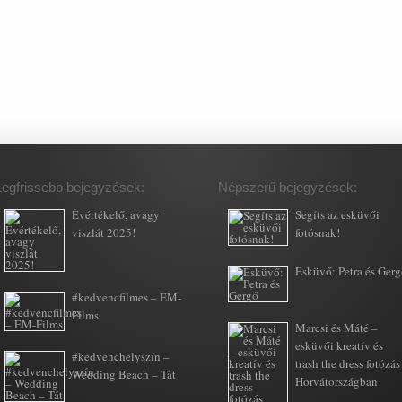
Legfrissebb bejegyzések:
Népszerű bejegyzések:
Évértékelő, avagy
Segíts az esküvői
viszlát 2025!
fotósnak!
Esküvő: Petra és Ger
#kedvencfilmes – EM-
Films
Marcsi és Máté –
esküvői kreatív és
#kedvenchelyszín –
trash the dress fotózás
Wedding Beach – Tát
Horvátországban