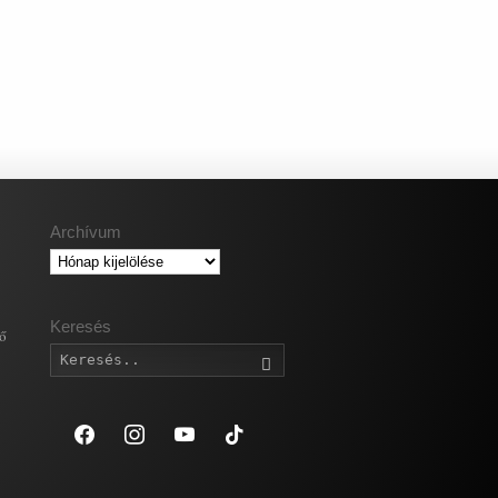
Archívum
Archívum
Keresés
gő
Keresés
facebook
instagram
youtube
tiktok