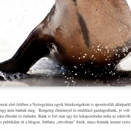
nyár első felében a Nyíregyháza egyik büszkeségeként is aposztrofált állatpark
 hogy nem bántuk meg. Rengeteg élménnyel és emlékkel gazdagodtunk, jó volt eg
ra ébredni és elaludni. Ránk is fért már egy kis kikapcsolódás noha az esküvők 
és publikálni itt a blogon. Jobbára „ottvoltam” fotók, nincs bennük semmi extra 