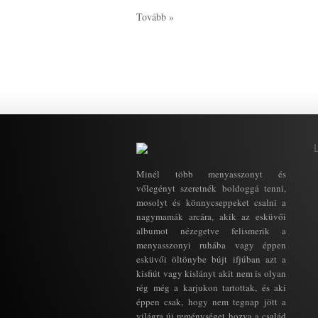
Tovább »
Minél több menyasszonyt és
vőlegényt szeretnék boldoggá tenni,
mosolyt és könnycseppeket csalni a
nagymamák arcára, akik az esküvői
albumot nézegetve felismerik a
menyasszonyi ruhába vagy éppen
esküvői öltönybe bújt ifjúban azt a
kisfiút vagy kislányt akit nem is olyan
rég még a karjukon tartottak, és aki
éppen csak, hogy nem tegnap jött a
világra új reménységet hozva a család