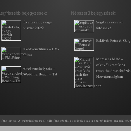
Legfrissebb bejegyzések:
Népszerű bejegyzések:
Évértékelő, avagy
Segíts az esküvői
viszlát 2025!
fotósnak!
Esküvő: Petra és Ger
#kedvencfilmes – EM-
Films
Marcsi és Máté –
esküvői kreatív és
#kedvenchelyszín –
trash the dress fotózás
Wedding Beach – Tát
Horvátországban
enntartva. A weboldalon publikált fényképek, és írások csak a szerző írásos engedélyéve