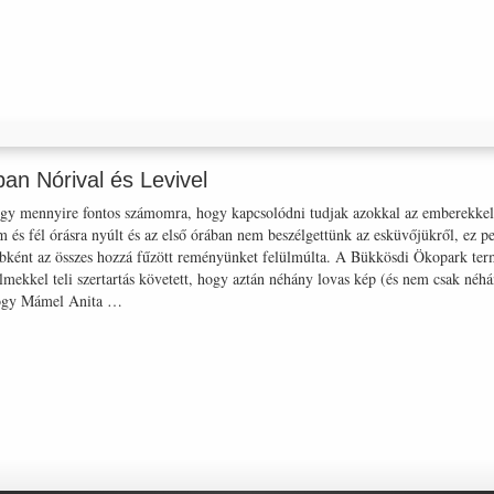
n Nórival és Levivel
gy mennyire fontos számomra, hogy kapcsolódni tudjak azokkal az emberekkel
m és fél órásra nyúlt és az első órában nem beszélgettünk az esküvőjükről, ez 
ébként az összes hozzá fűzött reményünket felülmúlta. A Bükkösdi Ökopark term
lmekkel teli szertartás követett, hogy aztán néhány lovas kép (és nem csak néhá
 hogy Mámel Anita …