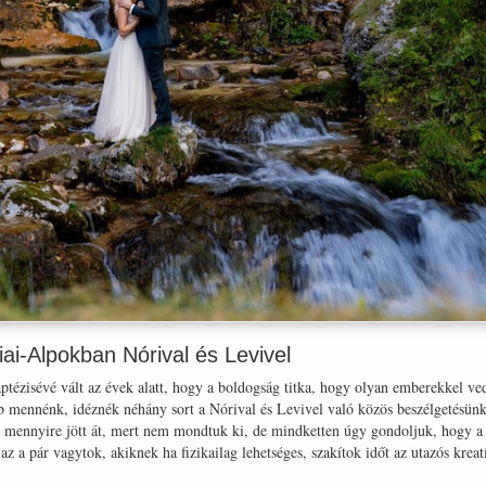
iai-Alpokban Nórival és Levivel
aptézisévé vált az évek alatt, hogy a boldogság titka, hogy olyan emberekkel v
bb mennénk, idéznék néhány sort a Nórival és Levivel való közös beszélgetésün
p mennyire jött át, mert nem mondtuk ki, de mindketten úgy gondoljuk, hogy a k
az a pár vagytok, akiknek ha fizikailag lehetséges, szakítok időt az utazós krea