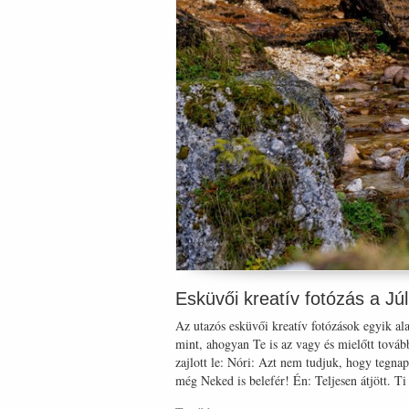
Esküvői kreatív fotózás a Júl
Az utazós esküvői kreatív fotózások egyik al
mint, ahogyan Te is az vagy és mielőtt tová
zajlott le: Nóri: Azt nem tudjuk, hogy tegna
még Neked is belefér! Én: Teljesen átjött. Ti 