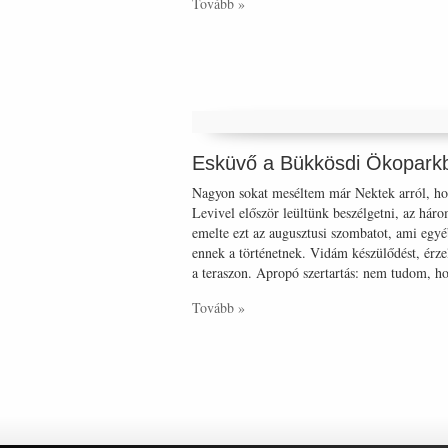
Tovább »
Esküvő a Bükkösdi Ökoparkba
Nagyon sokat meséltem már Nektek arról, ho
Levivel először leültünk beszélgetni, az háro
emelte ezt az augusztusi szombatot, ami egy
ennek a történetnek. Vidám készülődést, érze
a teraszon. Apropó szertartás: nem tudom,
Tovább »