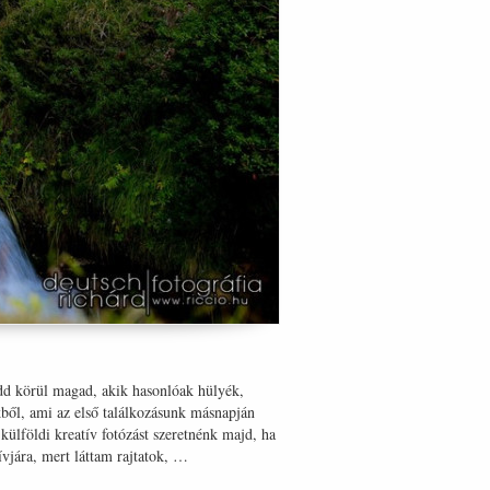
edd körül magad, akik hasonlóak hülyék,
kből, ami az első találkozásunk másnapján
ülföldi kreatív fotózást szeretnénk majd, ha
tívjára, mert láttam rajtatok, …