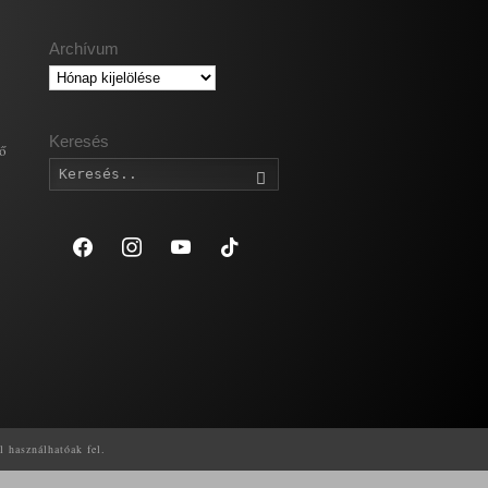
Archívum
Archívum
Keresés
gő
Keresés
facebook
instagram
youtube
tiktok
l használhatóak fel.