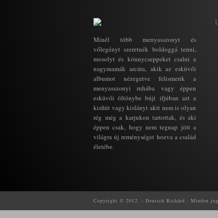
Minél több menyasszonyt és
vőlegényt szeretnék boldoggá tenni,
mosolyt és könnycseppeket csalni a
nagymamák arcára, akik az esküvői
albumot nézegetve felismerik a
menyasszonyi ruhába vagy éppen
esküvői öltönybe bújt ifjúban azt a
kisfiút vagy kislányt akit nem is olyan
rég még a karjukon tartottak, és aki
éppen csak, hogy nem tegnap jött a
világra új reménységet hozva a család
életébe.
Copyright © 2012. - Deutsch Richárd - Minden jog f