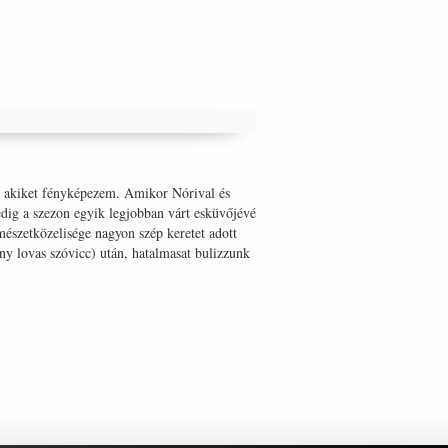
 akiket fényképezem. Amikor Nórival és
pedig a szezon egyik legjobban várt esküvőjévé
észetközelisége nagyon szép keretet adott
ny lovas szóvicc) után, hatalmasat bulizzunk