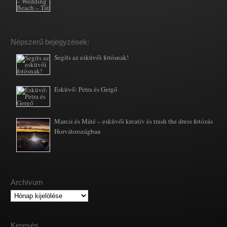
Népszerű bejegyzések:
Segíts az esküvői fotósnak!
Esküvő: Petra és Gergő
Marcsi és Máté – esküvői kreatív és trash the dress fotózás
Horvátországban
Archívum
Archívum
Keresés