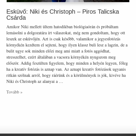
Esküvő: Niki és Christoph – Piros Talicska
Csárda
Amikor Niki mellett ültem hatodikban biológiaórán és próbáltam
lemásolni a dolgozatára írt válaszokat, még nem gondoltam, hogy ott
leszek az esküvőjén. Azt is csak később, valamikor a jegyesfotózás
környékén kezdtem el sejteni, hogy ilyen klassz buli lesz a lagzin, de a
bulit ugye sok minden előzi meg ami miatt a fotós aggódhat,
stresszelhet, ezért általában a vacsora környékén nyugszom meg
először. Addig feszülten figyelem, hogy minden a helyén legyen, főleg
ha a kreatív fotózás is aznap van. Az aznapi kreatív fotózások ugyanis
ritkán szólnak arról, hogy ráérünk és a körülmények is jók, kivéve ha
Niki és Christoph az alanyai a …
Tovább »