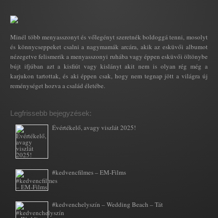
Minél több menyasszonyt és vőlegényt szeretnék boldoggá tenni, mosolyt
és könnycseppeket csalni a nagymamák arcára, akik az esküvői albumot
nézegetve felismerik a menyasszonyi ruhába vagy éppen esküvői öltönybe
bújt ifjúban azt a kisfiút vagy kislányt akit nem is olyan rég még a
karjukon tartottak, és aki éppen csak, hogy nem tegnap jött a világra új
reménységet hozva a család életébe.
Legfrissebb bejegyzések:
Évértékelő, avagy viszlát 2025!
#kedvencfilmes – EM-Films
#kedvenchelyszín – Wedding Beach – Tát