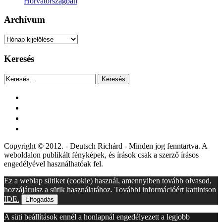
Horvátországban
Archívum
Archívum
Keresés
Keresés
facebook
instagram
youtube
tiktok
Copyright © 2012. - Deutsch Richárd - Minden jog fenntartva. A
weboldalon publikált fényképek, és írások csak a szerző írásos
engedélyével használhatóak fel.
Ez a weblap sütiket (cookie) használ, amennyiben tovább olvasod,
hozzájárulsz a sütik használatához.
További információért kattintson
IDE.
Elfogadás
A süti beállítások ennél a honlapnál engedélyezett a legjobb