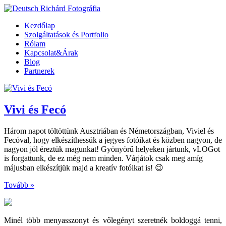
Kezdőlap
Szolgáltatások és Portfolio
Rólam
Kapcsolat&Árak
Blog
Partnerek
Vivi és Fecó
Három napot töltöttünk Ausztriában és Németországban, Viviel és
Fecóval, hogy elkészíthessük a jegyes fotóikat és közben nagyon, de
nagyon jól éreztük magunkat! Gyönyörű helyeken jártunk, vLOGot
is forgattunk, de ez még nem minden. Várjátok csak meg amíg
májusban elkészítjük majd a kreatív fotóikat is! 😉
Tovább »
Minél több menyasszonyt és vőlegényt szeretnék boldoggá tenni,