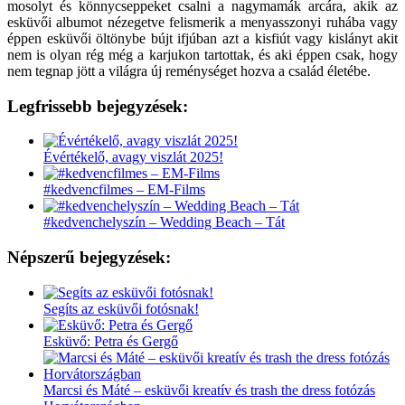
mosolyt és könnycseppeket csalni a nagymamák arcára, akik az
esküvői albumot nézegetve felismerik a menyasszonyi ruhába vagy
éppen esküvői öltönybe bújt ifjúban azt a kisfiút vagy kislányt akit
nem is olyan rég még a karjukon tartottak, és aki éppen csak, hogy
nem tegnap jött a világra új reménységet hozva a család életébe.
Legfrissebb bejegyzések:
Évértékelő, avagy viszlát 2025!
#kedvencfilmes – EM-Films
#kedvenchelyszín – Wedding Beach – Tát
Népszerű bejegyzések:
Segíts az esküvői fotósnak!
Esküvő: Petra és Gergő
Marcsi és Máté – esküvői kreatív és trash the dress fotózás