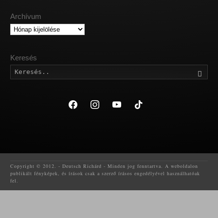
Archívum
Archívum
Keresés
Kere
facebook
instagram
youtube
tiktok
Copyright © 2012. - Deutsch Richárd - Minden jog fenntartva. A weboldalon
publikált fényképek, és írások csak a szerző írásos engedélyével használhatóak
fel.