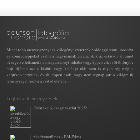
Minél több menyasszonyt és vőlegényt szeretnék boldoggá tenni, mosolyt
és könnycseppeket csalni a nagymamák arcára, akik az esküvői albumot
nézegetve felismerik a menyasszonyi ruhába vagy éppen esküvői öltönybe
bújt ifjúban azt a kisfiút vagy kislányt akit nem is olyan rég még a
karjukon tartottak, és aki éppen csak, hogy nem tegnap jött a világra új
reménységet hozva a család életébe.
Legfrissebb bejegyzések:
Évértékelő, avagy viszlát 2025!
#kedvencfilmes – EM-Films