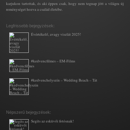
karjukon tartottak, és aki éppen csak, hogy nem tegnap jött a világra új
reménységet hozva a család életébe.
Legfrissebb bejegyzések:
Évértékelő, avagy viszlát 2025!
#kedvencfilmes – EM-Films
#kedvenchelyszín – Wedding Beach – Tát
Népszerű bejegyzések:
Segíts az esküvői fotósnak!