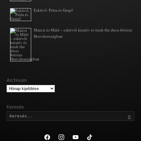
Esküvő: Petra és Gergő
Marcsi és Máté – esküvői kreatív és trash the dress fotózás
Horvátországban
Archívum
Archívum
Keresés
Kere
facebook
instagram
youtube
tiktok