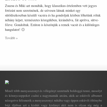
Zsuzsu és Miki azt mondták, hogy klasszikus értelemben vett jegyes
fotózást nem szeretnének, de szívesen látnak minket egy
sütődiszkoszban készült vacsira és ha gondoljuk közben lőhetünk róluk
néhány képet, természetes közegükben, kirándulva, fát aprítva, sütve-
főzve. Gondoltuk. Ezúton is köszönjük a remek vacsit és a különleges
hangulatot! 🙂
Tovább »
Minél több menyasszonyt és vőlegényt szeretnék boldoggá tenni, mosolyt
és könnycseppeket csalni a nagymamák arcára, akik az esküvői albumot
nézegetve felismerik a menyasszonyi ruhába vagy éppen esküvői öltönybe
bújt ifjúban azt a kisfiút vagy kislányt akit nem is olyan rég még a