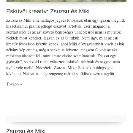
Esküvői kreatív: Zsuzsu és Miki
Zsuzsu és Miki a nemátlagos jegyes fotózásuk után egy igazán meghitt,
kis létszámú, piknik jellegű esküvőt tartottak, ezért magáról a
szertartásról és az azt követő bensőséges ünneplésről nem is mutatok
Nektek most képeket, legyen ez az Ő titkuk. Nem úgy, mint az esti
kreatív fotózáson készült képek, ahol Miki díszegyenruhát viselt és bár
néhány kép erejéig még a sapkát is felvette, mégsem Ő volt az aki
másképp öltözött fel, mint amire elsőre számítanátok. Zsuzsu egy
gyönyörű, sötétzöld ruhát választott esküvői ruhának és nagyon nem
nyúlt vele mellé! Nézzétek! Zsuzsu, Miki: Sok-sok boldogságot
kívánunk Nektek és még rengeteg mátrai sütődiszkoszban együtt …
Tovább »
Zsuzsu és Miki