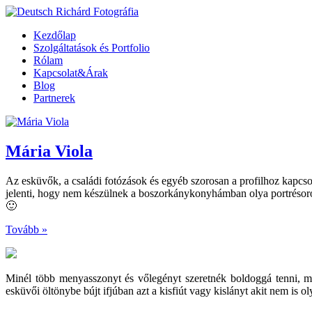
Kezdőlap
Szolgáltatások és Portfolio
Rólam
Kapcsolat&Árak
Blog
Partnerek
Mária Viola
Az esküvők, a családi fotózások és egyéb szorosan a profilhoz kapcs
jelenti, hogy nem készülnek a boszorkánykonyhámban olya portrésoroz
🙂
Tovább »
Minél több menyasszonyt és vőlegényt szeretnék boldoggá tenni, 
esküvői öltönybe bújt ifjúban azt a kisfiút vagy kislányt akit nem is 