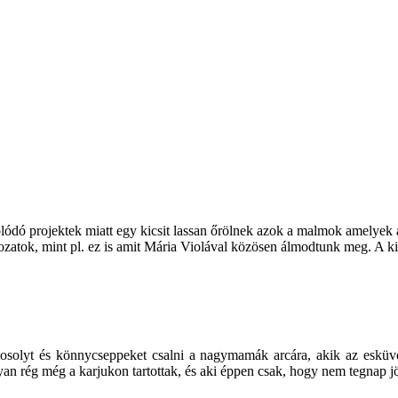
olódó projektek miatt egy kicsit lassan őrölnek azok a malmok amelyek
atok, mint pl. ez is amit Mária Violával közösen álmodtunk meg. A kiv
mosolyt és könnycseppeket csalni a nagymamák arcára, akik az esküv
olyan rég még a karjukon tartottak, és aki éppen csak, hogy nem tegnap jö