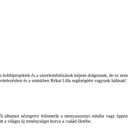
 a hobbiprojektek és a szerelemfotózások képein dolgoznak, de ez nem
itelezésben és a sminkben Rékai Lilla segítségéért vagyunk hálásak!
ői albumot nézegetve felismerik a menyasszonyi ruhába vagy éppen
tt a világra új reménységet hozva a család életébe.