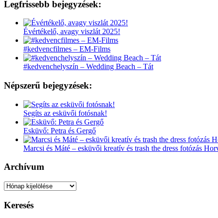
Legfrissebb bejegyzések:
Évértékelő, avagy viszlát 2025!
#kedvencfilmes – EM-Films
#kedvenchelyszín – Wedding Beach – Tát
Népszerű bejegyzések:
Segíts az esküvői fotósnak!
Esküvő: Petra és Gergő
Marcsi és Máté – esküvői kreatív és trash the dress fotózás Ho
Archívum
Archívum
Keresés