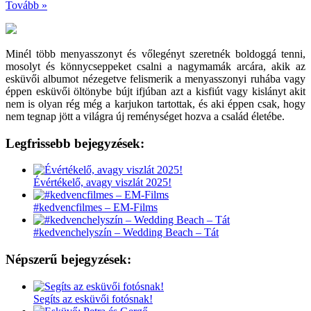
Tovább »
Minél több menyasszonyt és vőlegényt szeretnék boldoggá tenni,
mosolyt és könnycseppeket csalni a nagymamák arcára, akik az
esküvői albumot nézegetve felismerik a menyasszonyi ruhába vagy
éppen esküvői öltönybe bújt ifjúban azt a kisfiút vagy kislányt akit
nem is olyan rég még a karjukon tartottak, és aki éppen csak, hogy
nem tegnap jött a világra új reménységet hozva a család életébe.
Legfrissebb bejegyzések:
Évértékelő, avagy viszlát 2025!
#kedvencfilmes – EM-Films
#kedvenchelyszín – Wedding Beach – Tát
Népszerű bejegyzések:
Segíts az esküvői fotósnak!