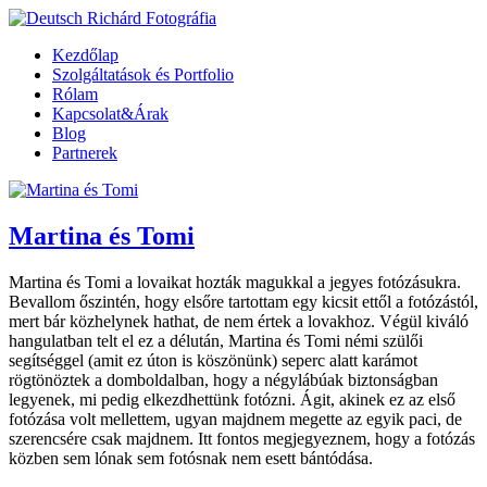
Kezdőlap
Szolgáltatások és Portfolio
Rólam
Kapcsolat&Árak
Blog
Partnerek
Martina és Tomi
Martina és Tomi a lovaikat hozták magukkal a jegyes fotózásukra.
Bevallom őszintén, hogy elsőre tartottam egy kicsit ettől a fotózástól,
mert bár közhelynek hathat, de nem értek a lovakhoz. Végül kiváló
hangulatban telt el ez a délután, Martina és Tomi némi szülői
segítséggel (amit ez úton is köszönünk) seperc alatt karámot
rögtönöztek a domboldalban, hogy a négylábúak biztonságban
legyenek, mi pedig elkezdhettünk fotózni. Ágit, akinek ez az első
fotózása volt mellettem, ugyan majdnem megette az egyik paci, de
szerencsére csak majdnem. Itt fontos megjegyeznem, hogy a fotózás
közben sem lónak sem fotósnak nem esett bántódása.