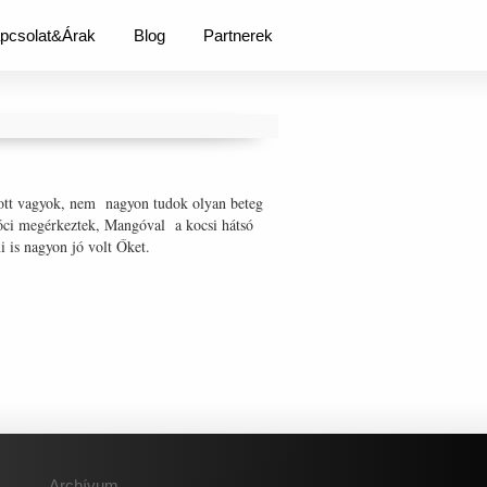
pcsolat&Árak
Blog
Partnerek
r ott vagyok, nem nagyon tudok olyan beteg
Lóci megérkeztek, Mangóval a kocsi hátsó
i is nagyon jó volt Őket.
Archívum