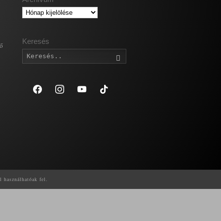
Archívum
Keresés
gő
Keresés
facebook
instagram
youtube
tiktok
l használhatóak fel.