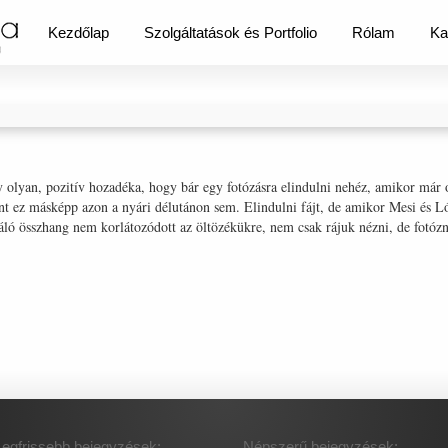
Kezdőlap
Szolgáltatások és Portfolio
Rólam
Ka
y olyan, pozitív hozadéka, hogy bár egy fotózásra elindulni nehéz, amikor má
ént ez másképp azon a nyári délutánon sem. Elindulni fájt, de amikor Mesi és 
áló összhang nem korlátozódott az öltözékükre, nem csak rájuk nézni, de fotózn
Legfrissebb bejegyzések:
Népszerű bejegyzések: