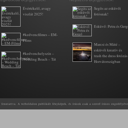
Évértékelő, avagy
Segíts az esküvői
viszlát 2025!
fotósnak!
Esküvő: Petra és Ger
#kedvencfilmes – EM-
Films
Marcsi és Máté –
esküvői kreatív és
#kedvenchelyszín –
trash the dress fotózás
Wedding Beach – Tát
Horvátországban
enntartva. A weboldalon publikált fényképek, és írások csak a szerző írásos engedélyéve