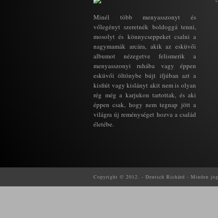
Minél több menyasszonyt és
vőlegényt szeretnék boldoggá tenni,
mosolyt és könnycseppeket csalni a
nagymamák arcára, akik az esküvői
albumot nézegetve felismerik a
menyasszonyi ruhába vagy éppen
esküvői öltönybe bújt ifjúban azt a
kisfiút vagy kislányt akit nem is olyan
rég még a karjukon tartottak, és aki
éppen csak, hogy nem tegnap jött a
világra új reménységet hozva a család
életébe.
Copyright © 2012. - Deutsch Richárd - Minden jog f