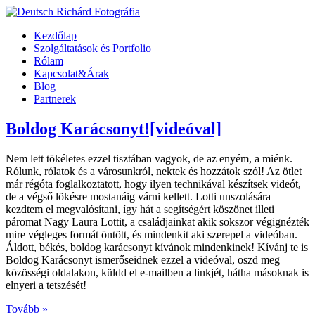
Kezdőlap
Szolgáltatások és Portfolio
Rólam
Kapcsolat&Árak
Blog
Partnerek
Boldog Karácsonyt![videóval]
Nem lett tökéletes ezzel tisztában vagyok, de az enyém, a miénk.
Rólunk, rólatok és a városunkról, nektek és hozzátok szól! Az ötlet
már régóta foglalkoztatott, hogy ilyen technikával készítsek videót,
de a végső lökésre mostanáig várni kellett. Lotti unszolására
kezdtem el megvalósítani, így hát a segítségért köszönet illeti
páromat Nagy Laura Lottit, a családjainkat akik sokszor végignézték
mire végleges formát öntött, és mindenkit aki szerepel a videóban.
Áldott, békés, boldog karácsonyt kívánok mindenkinek! Kívánj te is
Boldog Karácsonyt ismerőseidnek ezzel a videóval, oszd meg
közösségi oldalakon, küldd el e-mailben a linkjét, hátha másoknak is
elnyeri a tetszését!
Tovább »