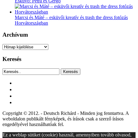
Esküvő: Petra és Gergő
Marcsi és Máté – esküvői kreatív és trash the dress fotózás
Horvátországban
Archívum
Archívum
Keresés
Keresés
facebook
instagram
youtube
tiktok
Copyright © 2012. - Deutsch Richárd - Minden jog fenntartva. A
weboldalon publikált fényképek, és írások csak a szerző írásos
engedélyével használhatóak fel.
Ez a weblap sütiket (cookie) használ, amennyiben tovább olvasod,