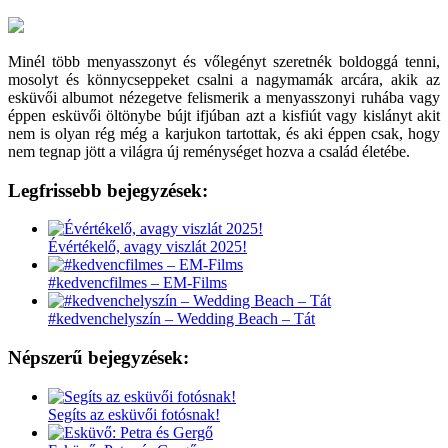
Minél több menyasszonyt és vőlegényt szeretnék boldoggá tenni,
mosolyt és könnycseppeket csalni a nagymamák arcára, akik az
esküvői albumot nézegetve felismerik a menyasszonyi ruhába vagy
éppen esküvői öltönybe bújt ifjúban azt a kisfiút vagy kislányt akit
nem is olyan rég még a karjukon tartottak, és aki éppen csak, hogy
nem tegnap jött a világra új reménységet hozva a család életébe.
Legfrissebb bejegyzések:
Évértékelő, avagy viszlát 2025!
#kedvencfilmes – EM-Films
#kedvenchelyszín – Wedding Beach – Tát
Népszerű bejegyzések:
Segíts az esküvői fotósnak!