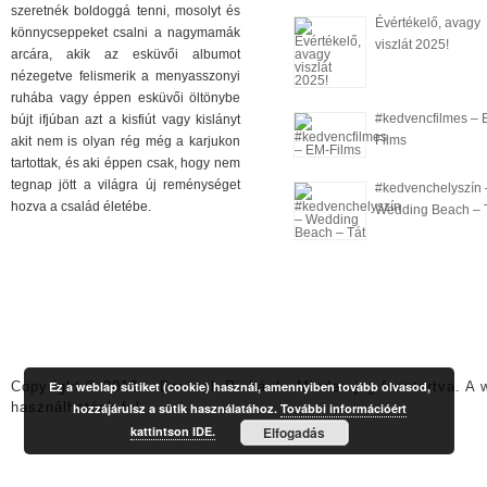
szeretnék boldoggá tenni, mosolyt és
Évértékelő, avagy
könnycseppeket csalni a nagymamák
viszlát 2025!
arcára, akik az esküvői albumot
nézegetve felismerik a menyasszonyi
ruhába vagy éppen esküvői öltönybe
#kedvencfilmes – 
bújt ifjúban azt a kisfiút vagy kislányt
Films
akit nem is olyan rég még a karjukon
tartottak, és aki éppen csak, hogy nem
tegnap jött a világra új reménységet
#kedvenchelyszín 
hozva a család életébe.
Wedding Beach – 
Copyright © 2012. - Deutsch Richárd - Minden jog fenntartva. A 
Ez a weblap sütiket (cookie) használ, amennyiben tovább olvasod,
használhatóak fel.
hozzájárulsz a sütik használatához.
További információért
kattintson IDE.
Elfogadás