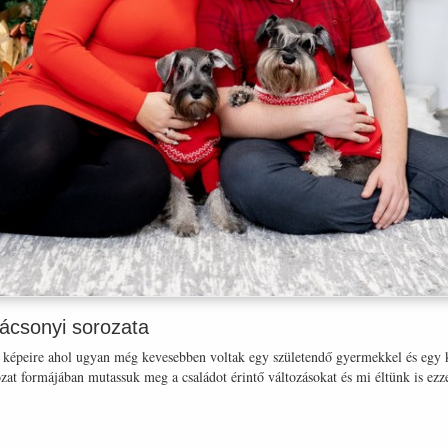
ácsonyi sorozata
képeire ahol ugyan még kevesebben voltak egy születendő gyermekkel és egy ku
zat formájában mutassuk meg a családot érintő változásokat és mi éltünk is ezze