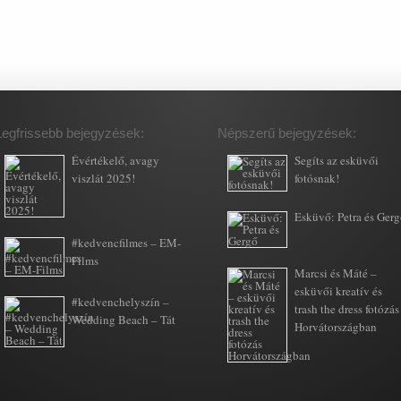
Legfrissebb bejegyzések:
Népszerű bejegyzések:
Évértékelő, avagy
Segíts az esküvői
viszlát 2025!
fotósnak!
Esküvő: Petra és Ger
#kedvencfilmes – EM-
Films
Marcsi és Máté –
esküvői kreatív és
#kedvenchelyszín –
trash the dress fotózás
Wedding Beach – Tát
Horvátországban