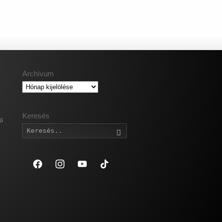
Archívum
Archívum
Keresés
gő
Keresés
facebook
instagram
youtube
tiktok