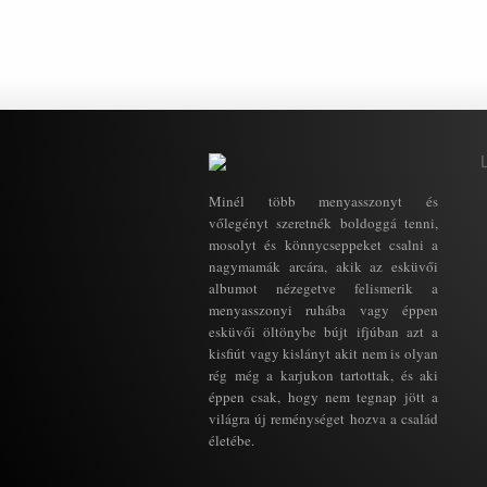
Minél több menyasszonyt és
vőlegényt szeretnék boldoggá tenni,
mosolyt és könnycseppeket csalni a
nagymamák arcára, akik az esküvői
albumot nézegetve felismerik a
menyasszonyi ruhába vagy éppen
esküvői öltönybe bújt ifjúban azt a
kisfiút vagy kislányt akit nem is olyan
rég még a karjukon tartottak, és aki
éppen csak, hogy nem tegnap jött a
világra új reménységet hozva a család
életébe.