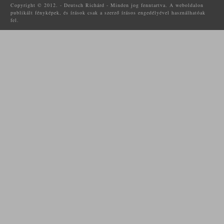
Copyright © 2012. - Deutsch Richárd - Minden jog fenntartva. A weboldalon
publikált fényképek, és írások csak a szerző írásos engedélyével használhatóak
fel.