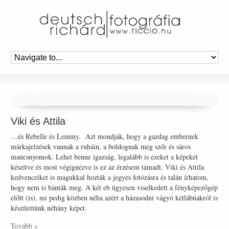
Viki és Attila
…és Rebelle és Lemmy. Azt mondják, hogy a gazdag embernek
márkajelzések vannak a ruháin, a boldognak meg szőr és sáros
mancsnyomok. Lehet benne igazság, legalább is ezeket a képeket
készítve és most végignézve is ez az érzésem támadt. Viki és Attila
kedvenceiket is magukkal hozták a jegyes fotózásra és talán írhatom,
hogy nem is bánták meg. A két eb ügyesen viselkedett a fényképezőgép
előtt (is), mi pedig közben néha azért a házasodni vágyó kétlábúakról is
készítettünk néhány képet.
Tovább »