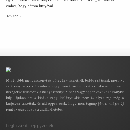
ember, hogy három kutyával …
Tovább »
Minél több menyasszonyt és vőlegényt szeretnék boldoggá tenni, mosolyt
és könnycseppeket csalni a nagymamák arcára, akik az esküvői albumot
nézegetve felismerik a menyasszonyi ruhába vagy éppen esküvői öltönybe
bújt ifjúban azt a kisfiút vagy kislányt akit nem is olyan rég még a
karjukon tartottak, és aki éppen csak, hogy nem tegnap jött a világra új
reménységet hozva a család életébe.
Legfrissebb bejegyzések: