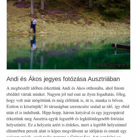
Andi és Ákos jegyes fotózása Ausztriában
A megbeszélt időben érkeztünk Andi és Ákos otthonába, ahol finom
ebéddel vártak minket. Nagyon jól tud esni az ilyen fogadtatás, főleg,
hogy volt már mögöttünk és még előttünk is, út is, munka is bőven.
Ezúton is köszönjük! Jó társaságban szerencsére szalad az idő, így ebéd
után el is indultunk. Hipp-hopp, három kutyával és egy jegyespárral
érkeztünk meg Ausztria egyik legszebb és legkülönlegesebb fotózási
helyszínére. Ez a helyszín azért is érdekes, mert a legtöbb helyszínnel
ellentétben percek alatt is képes megváltozni az időjárás és emiatt egy
egészen másik arcát tudja mutatni a Grüner See. Azt gondolná az