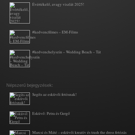
Évértékelő, avagy viszlát 2025!
#kedvencfilmes – EM-Films
#kedvenchelyszín – Wedding Beach – Tát
Népszerű bejegyzések:
Segíts az esküvői fotósnak!
Esküvő: Petra és Gergő
Marcsi és Máté – esküvői kreatív és trash the dress fotózás