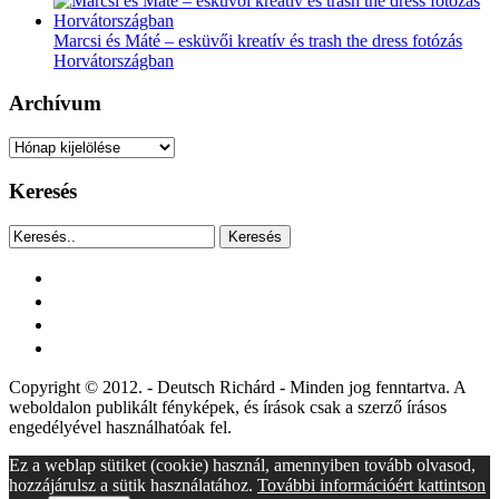
Marcsi és Máté – esküvői kreatív és trash the dress fotózás
Horvátországban
Archívum
Archívum
Keresés
Keresés
facebook
instagram
youtube
tiktok
Copyright © 2012. - Deutsch Richárd - Minden jog fenntartva. A
weboldalon publikált fényképek, és írások csak a szerző írásos
engedélyével használhatóak fel.
Ez a weblap sütiket (cookie) használ, amennyiben tovább olvasod,
hozzájárulsz a sütik használatához.
További információért kattintson