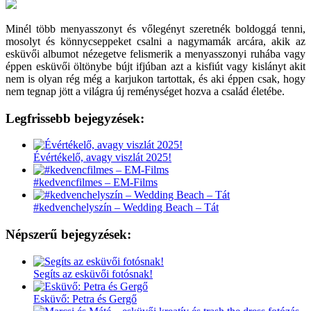
Minél több menyasszonyt és vőlegényt szeretnék boldoggá tenni,
mosolyt és könnycseppeket csalni a nagymamák arcára, akik az
esküvői albumot nézegetve felismerik a menyasszonyi ruhába vagy
éppen esküvői öltönybe bújt ifjúban azt a kisfiút vagy kislányt akit
nem is olyan rég még a karjukon tartottak, és aki éppen csak, hogy
nem tegnap jött a világra új reménységet hozva a család életébe.
Legfrissebb bejegyzések:
Évértékelő, avagy viszlát 2025!
#kedvencfilmes – EM-Films
#kedvenchelyszín – Wedding Beach – Tát
Népszerű bejegyzések:
Segíts az esküvői fotósnak!
Esküvő: Petra és Gergő