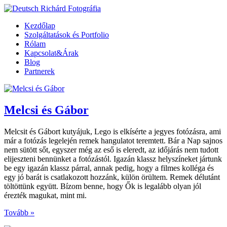
Kezdőlap
Szolgáltatások és Portfolio
Rólam
Kapcsolat&Árak
Blog
Partnerek
Melcsi és Gábor
Melcsit és Gábort kutyájuk, Lego is elkísérte a jegyes fotózásra, ami
már a fotózás legelején remek hangulatot teremtett. Bár a Nap sajnos
nem sütött sőt, egyszer még az eső is eleredt, az időjárás nem tudott
elijeszteni bennünket a fotózástól. Igazán klassz helyszíneket jártunk
be egy igazán klassz párral, annak pedig, hogy a filmes kolléga és
egy jó barát is csatlakozott hozzánk, külön örültem. Remek délutánt
töltöttünk együtt. Bízom benne, hogy Ők is legalább olyan jól
érezték magukat, mint mi.
Tovább »