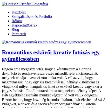
Kezdőlap
Szolgáltatások és Portfolio
Rólam
Kapcsolat&Árak
Blog
Partnerek
Romantikus esküvői kreatív fotózás egy
gyümölcsösben
Engem ért a megtiszteltetés, hogy elkészíthettem a Cortona
dekoráció és rendezvényszervezés második referenciasorozatát,
melynek témája a tavaszi romantika volt. A cél az volt, hogy
megmutassuk, hogy egy kis kreativitással, néhány kisbútorral és
virágokkal milyen hangulatos lehet az esküvői kreatív vagy akár a
jegyes fotózás. Ebből mutatok most meg nektek néhány képet. A
stáb egyébként zseniális munkát végzett, jó volt velük dolgozni.
Bízom benne, hogy lesz még hasonló alkalom, akár élesben is! 😉 A
virágokat, a dekort és a szervezést az ötletgazdának a Cortona