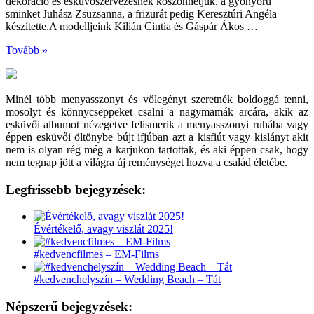
dekoráció és esküvőszervezésnek köszönhetjük, a gyönyörű
sminket Juhász Zsuzsanna, a frizurát pedig Keresztúri Angéla
készítette.A modelljeink Kilián Cintia és Gáspár Ákos …
Tovább »
Minél több menyasszonyt és vőlegényt szeretnék boldoggá tenni,
mosolyt és könnycseppeket csalni a nagymamák arcára, akik az
esküvői albumot nézegetve felismerik a menyasszonyi ruhába vagy
éppen esküvői öltönybe bújt ifjúban azt a kisfiút vagy kislányt akit
nem is olyan rég még a karjukon tartottak, és aki éppen csak, hogy
nem tegnap jött a világra új reménységet hozva a család életébe.
Legfrissebb bejegyzések:
Évértékelő, avagy viszlát 2025!
#kedvencfilmes – EM-Films
#kedvenchelyszín – Wedding Beach – Tát
Népszerű bejegyzések: