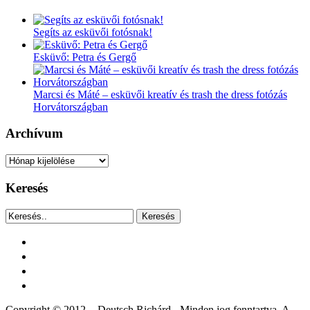
Segíts az esküvői fotósnak!
Esküvő: Petra és Gergő
Marcsi és Máté – esküvői kreatív és trash the dress fotózás
Horvátországban
Archívum
Archívum
Keresés
Keresés
facebook
instagram
youtube
tiktok
Copyright © 2012. - Deutsch Richárd - Minden jog fenntartva. A