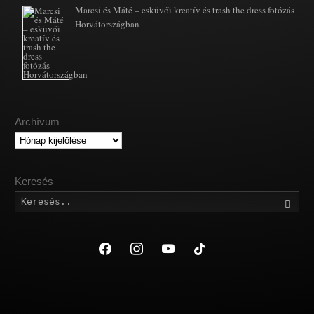
Marcsi és Máté – esküvői kreatív és trash the dress fotózás
Horvátországban
Archívum
Archívum
Keresés
Kere
facebook
instagram
youtube
tiktok