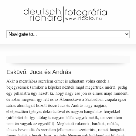
Esküvő: Juca és András
Akár a mezítlábas szerelem címet is adhattam volna ennek a
bejegyzésnek (amikor a képeket nézitek majd megértitek miért), pedig
egy pillanatra úgy nézett ki, hogy nagy eső jön és elmos majd mindent,
de aztán mégsem így lett és az Álomesküvő a Szabadban csapata igazi
sátras álomlagzit hozott össze Juca és András nagy napjára,
elképesztően igényes dekorációval és nagyon hangulatos fényekkel
(utóbbiért én így utólag is nagyon hálás vagyok nekik, de szerintem
nem én vagyok az egyedüli). Meghatott rokonok, barátok, mókás,
táncos bevonulás és szerelem jellemezte a szertartást, remek hangulat,
finom ételek a lagzit. Juca, András: Nagyon sok boldogságot kívánok