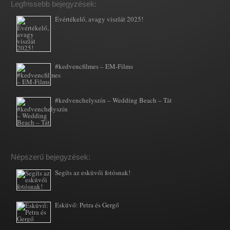
Legfrissebb bejegyzések:
Évértékelő, avagy viszlát 2025!
#kedvencfilmes – EM-Films
#kedvenchelyszín – Wedding Beach – Tát
Népszerű bejegyzések:
Segíts az esküvői fotósnak!
Esküvő: Petra és Gergő