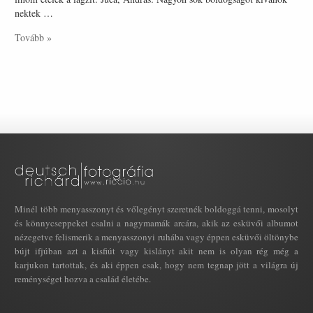
nektek …
Tovább »
Minél több menyasszonyt és vőlegényt szeretnék boldoggá tenni, mosolyt
és könnycseppeket csalni a nagymamák arcára, akik az esküvői albumot
nézegetve felismerik a menyasszonyi ruhába vagy éppen esküvői öltönybe
bújt ifjúban azt a kisfiút vagy kislányt akit nem is olyan rég még a
karjukon tartottak, és aki éppen csak, hogy nem tegnap jött a világra új
reménységet hozva a család életébe.