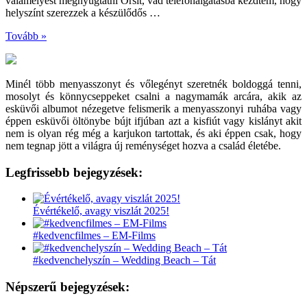
valamelyest megnyugtatni Orsit, vad telefonálgatásba kezdtem, hogy
helyszínt szerezzek a készülődős …
Tovább »
Minél több menyasszonyt és vőlegényt szeretnék boldoggá tenni,
mosolyt és könnycseppeket csalni a nagymamák arcára, akik az
esküvői albumot nézegetve felismerik a menyasszonyi ruhába vagy
éppen esküvői öltönybe bújt ifjúban azt a kisfiút vagy kislányt akit
nem is olyan rég még a karjukon tartottak, és aki éppen csak, hogy
nem tegnap jött a világra új reménységet hozva a család életébe.
Legfrissebb bejegyzések:
Évértékelő, avagy viszlát 2025!
#kedvencfilmes – EM-Films
#kedvenchelyszín – Wedding Beach – Tát
Népszerű bejegyzések: