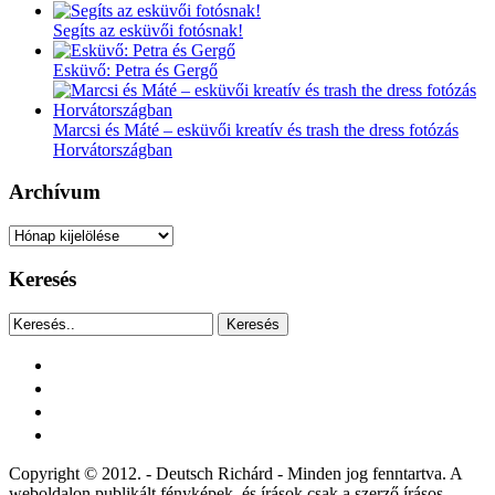
Segíts az esküvői fotósnak!
Esküvő: Petra és Gergő
Marcsi és Máté – esküvői kreatív és trash the dress fotózás
Horvátországban
Archívum
Archívum
Keresés
Keresés
facebook
instagram
youtube
tiktok
Copyright © 2012. - Deutsch Richárd - Minden jog fenntartva. A
weboldalon publikált fényképek, és írások csak a szerző írásos