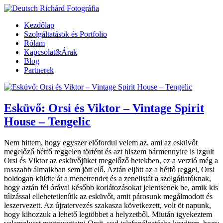
Kezdőlap
Szolgáltatások és Portfolio
Rólam
Kapcsolat&Árak
Blog
Partnerek
Esküvő: Orsi és Viktor – Vintage Spirit
House – Tengelic
Nem hittem, hogy egyszer előfordul velem az, ami az esküvőt
megelőző hétfő reggelen történt és azt hiszem bármennyire is izgult
Orsi és Viktor az esküvőjüket megelőző hetekben, ez a verzió még a
rosszabb álmaikban sem jött elő. Aztán eljött az a hétfő reggel, Orsi
boldogan küldte át a menetrendet és a zenelistát a szolgáltatóknak,
hogy aztán fél órával később korlátozásokat jelentsenek be, amik kis
túlzással ellehetetlenítik az esküvőt, amit párosunk megálmodott és
leszervezett. Az újratervezés szakasza következett, volt öt napunk,
hogy kihozzuk a lehető legtöbbet a helyzetből. Miután igyekeztem