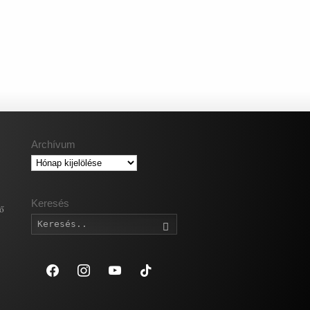
Archívum
Archívum
Keresés
gő
Keresés
facebook
instagram
youtube
tiktok