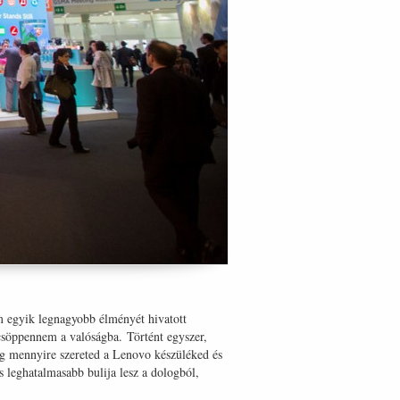
tem egyik legnagyobb élményét hivatott
acsöppennem a valóságba. Történt egyszer,
g mennyire szereted a Lenovo készüléked és
 leghatalmasabb bulija lesz a dologból,