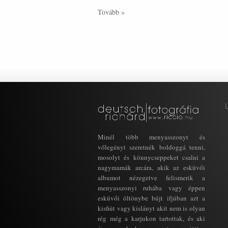
Tovább »
Minél több menyasszonyt és
vőlegényt szeretnék boldoggá tenni,
mosolyt és könnycseppeket csalni a
nagymamák arcára, akik az esküvői
albumot nézegetve felismerik a
menyasszonyi ruhába vagy éppen
esküvői öltönybe bújt ifjúban azt a
kisfiút vagy kislányt akit nem is olyan
rég még a karjukon tartottak, és aki