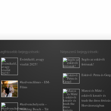
Legfrissebb bejegyzések:
Népszerű bejegyzések:
Évértékelő, avagy
Segíts az esküvői
viszlát 2025!
fotósnak!
Esküvő: Petra és Ger
#kedvencfilmes – EM-
Films
Marcsi és Máté –
esküvői kreatív és
trash the dress fotózás
#kedvenchelyszín –
Horvátországban
Wedding Beach – Tát