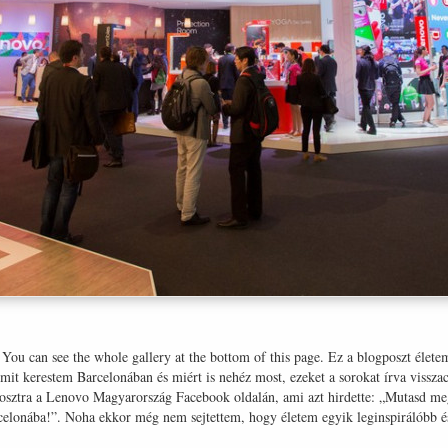
 / You can see the whole gallery at the bottom of this page. Ez a blogposzt éle
 mit kerestem Barcelonában és miért is nehéz most, ezeket a sorokat írva vissz
osztra a Lenovo Magyarország Facebook oldalán, ami azt hirdette: „Mutasd me
celonába!”. Noha ekkor még nem sejtettem, hogy életem egyik leginspirálóbb és