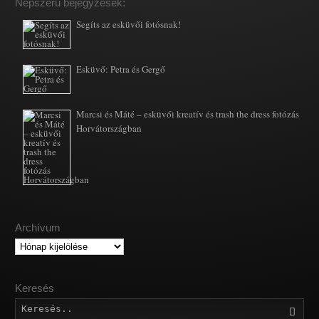
Népszerű bejegyzések:
Segíts az esküvői fotósnak!
Esküvő: Petra és Gergő
Marcsi és Máté – esküvői kreatív és trash the dress fotózás
Horvátországban
Archívum
Archívum
Keresés
Kere