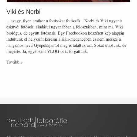
Viki és Norbi
…avagy, ilyen amikor a fotósokat fotózzák. Norbi és Viki ugyanis
esküvői fotósok, ráadásul ugyanabban a felosztásban, mint mi. Viki
biológus, de együtt fotóznak. Egy Facebookon közzétett kép alapján
indultunk el helyszínt keresni a Káli-medencében és nem messze a
hangzatos nevű Gyepükajántól meg is találtuk azt. Sokat utaztunk, de
megérte. Ja, egyébként VLOG-ot is forgattunk.
Tovább »
Minél több menyasszonyt és vőlegényt szeretnék boldoggá tenni, mosolyt