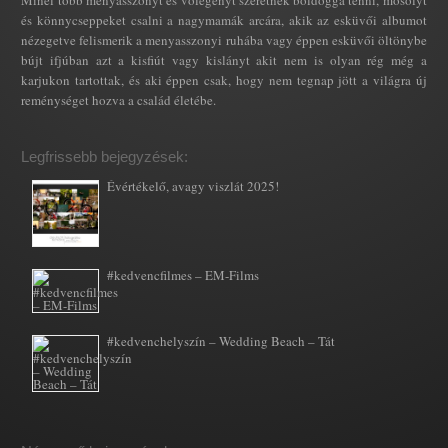
és könnycseppeket csalni a nagymamák arcára, akik az esküvői albumot
nézegetve felismerik a menyasszonyi ruhába vagy éppen esküvői öltönybe
bújt ifjúban azt a kisfiút vagy kislányt akit nem is olyan rég még a
karjukon tartottak, és aki éppen csak, hogy nem tegnap jött a világra új
reménységet hozva a család életébe.
Legfrissebb bejegyzések:
Évértékelő, avagy viszlát 2025!
#kedvencfilmes – EM-Films
#kedvenchelyszín – Wedding Beach – Tát