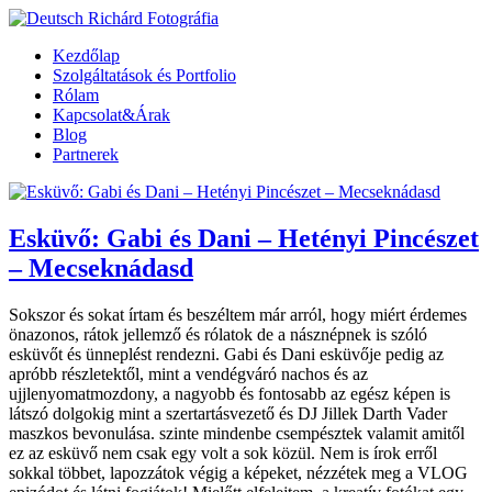
Kezdőlap
Szolgáltatások és Portfolio
Rólam
Kapcsolat&Árak
Blog
Partnerek
Esküvő: Gabi és Dani – Hetényi Pincészet
– Mecseknádasd
Sokszor és sokat írtam és beszéltem már arról, hogy miért érdemes
önazonos, rátok jellemző és rólatok de a násznépnek is szóló
esküvőt és ünneplést rendezni. Gabi és Dani esküvője pedig az
apróbb részletektől, mint a vendégváró nachos és az
ujjlenyomatmozdony, a nagyobb és fontosabb az egész képen is
látszó dolgokig mint a szertartásvezető és DJ Jillek Darth Vader
maszkos bevonulása. szinte mindenbe csempésztek valamit amitől
ez az esküvő nem csak egy volt a sok közül. Nem is írok erről
sokkal többet, lapozzátok végig a képeket, nézzétek meg a VLOG