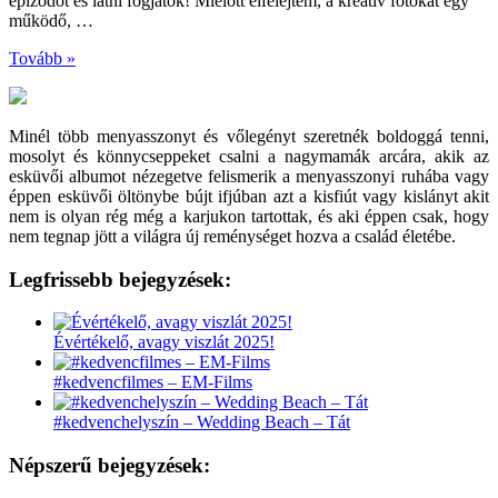
epizódot és látni fogjátok! Mielőtt elfelejtem, a kreatív fotókat egy
működő, …
Tovább »
Minél több menyasszonyt és vőlegényt szeretnék boldoggá tenni,
mosolyt és könnycseppeket csalni a nagymamák arcára, akik az
esküvői albumot nézegetve felismerik a menyasszonyi ruhába vagy
éppen esküvői öltönybe bújt ifjúban azt a kisfiút vagy kislányt akit
nem is olyan rég még a karjukon tartottak, és aki éppen csak, hogy
nem tegnap jött a világra új reménységet hozva a család életébe.
Legfrissebb bejegyzések:
Évértékelő, avagy viszlát 2025!
#kedvencfilmes – EM-Films
#kedvenchelyszín – Wedding Beach – Tát
Népszerű bejegyzések: