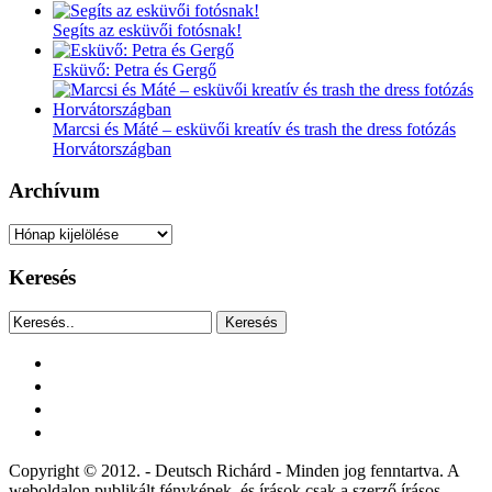
Segíts az esküvői fotósnak!
Esküvő: Petra és Gergő
Marcsi és Máté – esküvői kreatív és trash the dress fotózás
Horvátországban
Archívum
Archívum
Keresés
Keresés
facebook
instagram
youtube
tiktok
Copyright © 2012. - Deutsch Richárd - Minden jog fenntartva. A
weboldalon publikált fényképek, és írások csak a szerző írásos