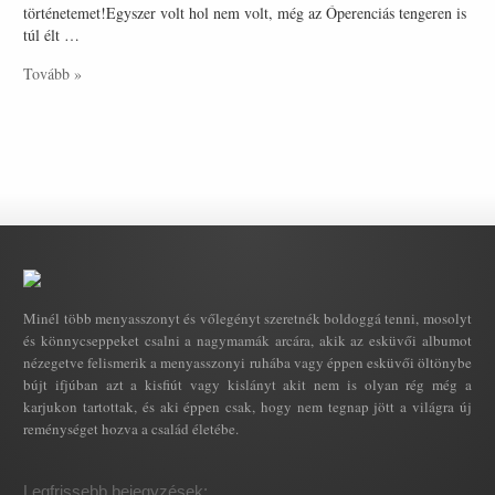
történetemet!Egyszer volt hol nem volt, még az Óperenciás tengeren is
túl élt …
Tovább »
Minél több menyasszonyt és vőlegényt szeretnék boldoggá tenni, mosolyt
és könnycseppeket csalni a nagymamák arcára, akik az esküvői albumot
nézegetve felismerik a menyasszonyi ruhába vagy éppen esküvői öltönybe
bújt ifjúban azt a kisfiút vagy kislányt akit nem is olyan rég még a
karjukon tartottak, és aki éppen csak, hogy nem tegnap jött a világra új
reménységet hozva a család életébe.
Legfrissebb bejegyzések: