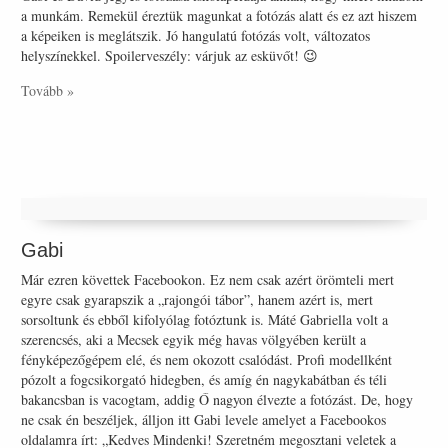
a munkám. Remekül éreztük magunkat a fotózás alatt és ez azt hiszem
a képeiken is meglátszik. Jó hangulatú fotózás volt, változatos
helyszínekkel. Spoilerveszély: várjuk az esküvőt! 😉
Tovább »
Gabi
Már ezren követtek Facebookon. Ez nem csak azért örömteli mert
egyre csak gyarapszik a „rajongói tábor”, hanem azért is, mert
sorsoltunk és ebből kifolyólag fotóztunk is. Máté Gabriella volt a
szerencsés, aki a Mecsek egyik még havas völgyében került a
fényképezőgépem elé, és nem okozott csalódást. Profi modellként
pózolt a fogcsikorgató hidegben, és amíg én nagykabátban és téli
bakancsban is vacogtam, addig Ő nagyon élvezte a fotózást. De, hogy
ne csak én beszéljek, álljon itt Gabi levele amelyet a Facebookos
oldalamra írt: „Kedves Mindenki! Szeretném megosztani veletek a