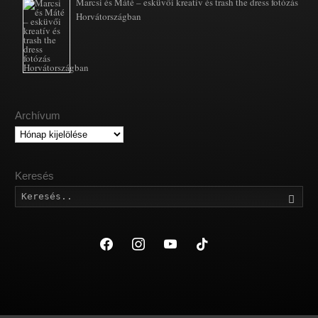
Marcsi és Máté – esküvői kreatív és trash the dress fotózás
Horvátországban
Archívum
Archívum
Keresés
Kere
facebook
instagram
youtube
tiktok