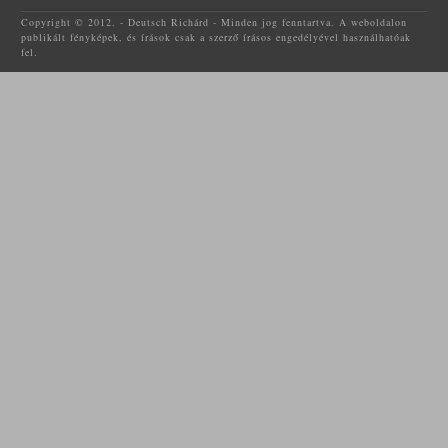
Copyright © 2012. - Deutsch Richárd - Minden jog fenntartva. A weboldalon
publikált fényképek, és írások csak a szerző írásos engedélyével használhatóak
fel.