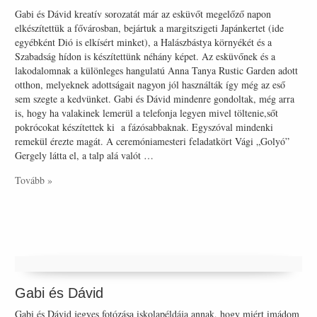
Gabi és Dávid kreatív sorozatát már az esküvőt megelőző napon
elkészítettük a fővárosban, bejártuk a margitszigeti Japánkertet (ide
egyébként Dió is elkísért minket), a Halászbástya környékét és a
Szabadság hídon is készítettünk néhány képet. Az esküvőnek és a
lakodalomnak a különleges hangulatú Anna Tanya Rustic Garden adott
otthon, melyeknek adottságait nagyon jól használták így még az eső
sem szegte a kedvünket. Gabi és Dávid mindenre gondoltak, még arra
is, hogy ha valakinek lemerül a telefonja legyen mivel töltenie,sőt
pokrócokat készítettek ki a fázósabbaknak. Egyszóval mindenki
remekül érezte magát. A ceremóniamesteri feladatkört Vági „Golyó”
Gergely látta el, a talp alá valót …
Tovább »
Gabi és Dávid
Gabi és Dávid jegyes fotózása iskolapéldája annak, hogy miért imádom