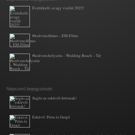
Évértékelő, avagy viszlát 2025!
#kedvencfilmes – EM-Films
#kedvenchelyszín – Wedding Beach – Tát
Népszerű bejegyzések:
Segíts az esküvői fotósnak!
Esküvő: Petra és Gergő