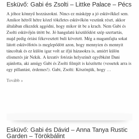
Esküvő: Gabi és Zsolti – Littke Palace – Pécs
A jóhoz könnyű hozzászokni. Nincs ez másképp a jó esküvőkkel sem.
Amikor hétről hétre közel tökéletes esküvőkön veszünk részt, akkor
általában elkezdek aggódni, hogy mikor üt be a krach. Nem Gabi és
Zsolti esküvőjén ütött be. Jó hangulatú készülődést szép szertartás,
majd pedig óriási fékevesztett buli követett. Még a magamfajta sokat
látott esküvőfotós is meglepődött azon, hogy mennyien és mennyit
táncoltak és ez külön igaz volt az ifjú házasokra is, amiért külön
elismerés jár Nekik. A kreatív fotózás helyszínét egyébként Dani
ajánlotta, aki amúgy Gabi és Zsolti filmjét is készítette (vessetek arra is
egy pillantást, érdemes!). Gabi, Zsolti: Köszönjük, hogy …
Tovább »
Esküvő: Gabi és Dávid – Anna Tanya Rustic
Garden – Törökbálint