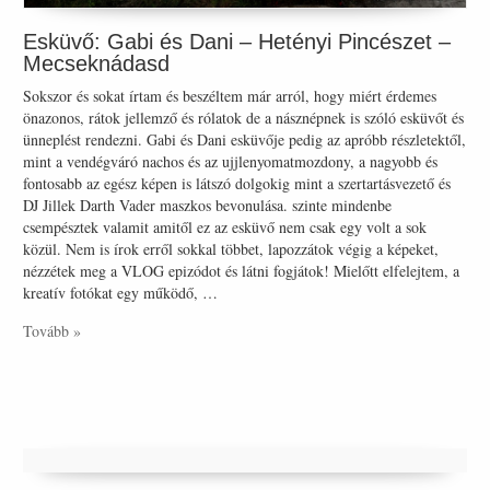
Esküvő: Gabi és Dani – Hetényi Pincészet –
Mecseknádasd
Sokszor és sokat írtam és beszéltem már arról, hogy miért érdemes
önazonos, rátok jellemző és rólatok de a násznépnek is szóló esküvőt és
ünneplést rendezni. Gabi és Dani esküvője pedig az apróbb részletektől,
mint a vendégváró nachos és az ujjlenyomatmozdony, a nagyobb és
fontosabb az egész képen is látszó dolgokig mint a szertartásvezető és
DJ Jillek Darth Vader maszkos bevonulása. szinte mindenbe
csempésztek valamit amitől ez az esküvő nem csak egy volt a sok
közül. Nem is írok erről sokkal többet, lapozzátok végig a képeket,
nézzétek meg a VLOG epizódot és látni fogjátok! Mielőtt elfelejtem, a
kreatív fotókat egy működő, …
Tovább »