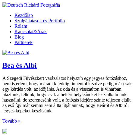
Kezdőlap
Szolgáltatások és Portfolio
Rólam
Kapcsolat&Árak
Blog
Partnerek
Bea és Albi
A Szegedi Füvészkert varázslatos helyszín egy jegyes fotózáshoz,
nem is értem, hogy maradt ki eddig, innentől kezdve pedig már csak
egy kérdés volt: az időjárás. Az oda és a visszaúton is viharban
utaztunk, féltünk, hogy csak a beltéri helyszíneket lesz alkalmunk
használni, de szerencsénk volt, a fotózás idejére szinte teljesen elállt
az eső így már semmi sem állta útját annak, hogy Beáról és Albiról
jegyes képeket készítsünk.
Tovább »