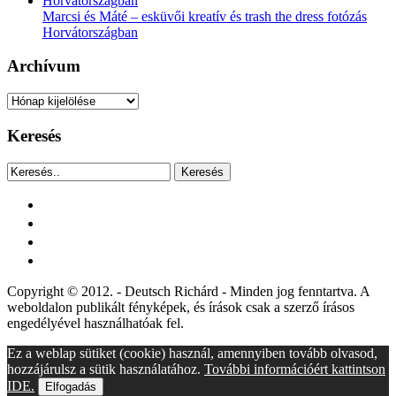
Marcsi és Máté – esküvői kreatív és trash the dress fotózás
Horvátországban
Archívum
Archívum
Keresés
Keresés
facebook
instagram
youtube
tiktok
Copyright © 2012. - Deutsch Richárd - Minden jog fenntartva. A
weboldalon publikált fényképek, és írások csak a szerző írásos
engedélyével használhatóak fel.
Ez a weblap sütiket (cookie) használ, amennyiben tovább olvasod,
hozzájárulsz a sütik használatához.
További információért kattintson
IDE.
Elfogadás