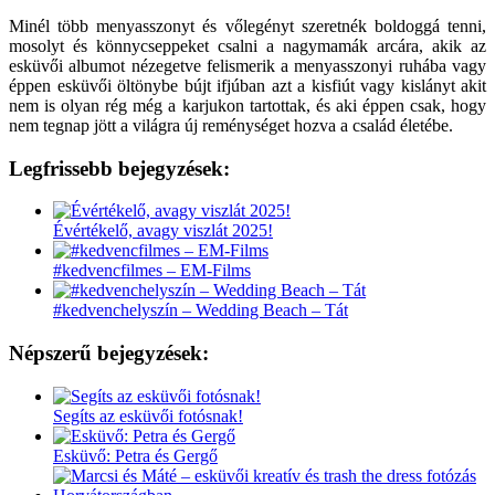
Minél több menyasszonyt és vőlegényt szeretnék boldoggá tenni,
mosolyt és könnycseppeket csalni a nagymamák arcára, akik az
esküvői albumot nézegetve felismerik a menyasszonyi ruhába vagy
éppen esküvői öltönybe bújt ifjúban azt a kisfiút vagy kislányt akit
nem is olyan rég még a karjukon tartottak, és aki éppen csak, hogy
nem tegnap jött a világra új reménységet hozva a család életébe.
Legfrissebb bejegyzések:
Évértékelő, avagy viszlát 2025!
#kedvencfilmes – EM-Films
#kedvenchelyszín – Wedding Beach – Tát
Népszerű bejegyzések:
Segíts az esküvői fotósnak!
Esküvő: Petra és Gergő